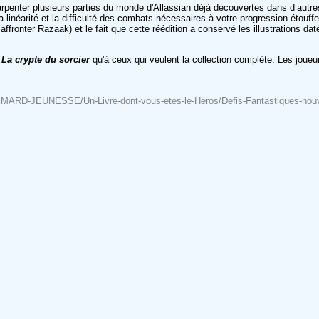
arpenter plusieurs parties du monde d'Allassian déjà découvertes dans d’autr
linéarité et la difficulté des combats nécessaires à votre progression étouffe
fronter Razaak) et le fait que cette réédition a conservé les illustrations dat
e
La crypte du sorcier
qu'à ceux qui veulent la collection complète. Les joueu
ALLIMARD-JEUNESSE/Un-Livre-dont-vous-etes-le-Heros/Defis-Fantastiques-nouve