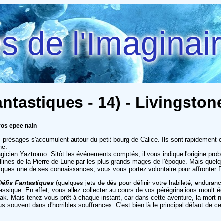
 de l'Imaginai
antastiques - 14) - Livingston
ros epee nain
 présages s'accumulent autour du petit bourg de Calice. Ils sont rapidement co
ne.
agicien Yaztromo. Sitôt les événements comptés, il vous indique l'origine pro
llines de la Pierre-de-Lune par les plus grands mages de l'époque. Mais quelqu
lques une de ses connaissances, vous vous portez volontaire pour affronter 
Défis Fantastiques
(quelques jets de dés pour définir votre habileté, enduran
ssique. En effet, vous allez collecter au cours de vos pérégrinations moult é
 Mais tenez-vous prêt à chaque instant, car dans cette aventure, la mort n'es
s souvent dans d'horribles souffrances. C'est bien là le principal défaut de c