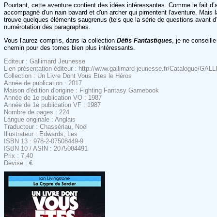
Pourtant, cette aventure contient des idées intéressantes. Comme le fait d’
accompagné d'un nain bavard et d'un archer qui pimentent l'aventure. Mais la 
trouve quelques éléments saugrenus (tels que la série de questions avant d’af
numérotation des paragraphes.
Vous l'aurez compris, dans la collection
Défis Fantastiques
, je ne conseill
chemin pour des tomes bien plus intéressants.
Editeur : Gallimard Jeunesse
Lien présentation éditeur : http://www.gallimard-jeunesse.fr/Catalogue/G
Collection : Un Livre Dont Vous Etes le Héros
Année de publication : 2017
Maison d'édition d'origine : Fighting Fantasy Gamebook
Année de 1e publication VO : 1987
Année de 1e publication VF : 1987
Nombre de pages : 224
Langue originale : Anglais
Traducteur : Chassériau, Noël
Illustrateur : Edwards, Les
ISBN 13 : 978-2-07508449-9
ISBN 10 / ASIN : 2075084491
Prix : 7,40
Devise : €