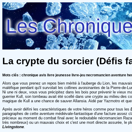
Les Chroniques
La crypte du sorcier (Défis f
Mots clés : chronique avis livre jeunesse livre-jeu necromancien aventure he
Alors que vous prenez un repos bien mérité à l'auberge du Lion, les mauvais
maléfique pendant qu'il survolait les collines avoisinantes de la Pierre-de-Lu
Ni une ni deux, vous vous précipitez dans les bois pour prévenir le vieux m
guerrier Kull, son tombeau avait été scellé dans une crypte au milieu des co
magique de Kull a une chance de sauver Allansia. Aidé par Yazmotro et que
Après avoir défini les caractéristiques de votre héros comme pour tous les
paragraphes de cette aventure médiévale-fantastique d'une facture assez cla
précieux au moment du combat final avec le redoutable nécromancien Razaak.
très nombreux) ou un mauvais choix et c'est une mort directe assurée, le plu
Livingstone
.