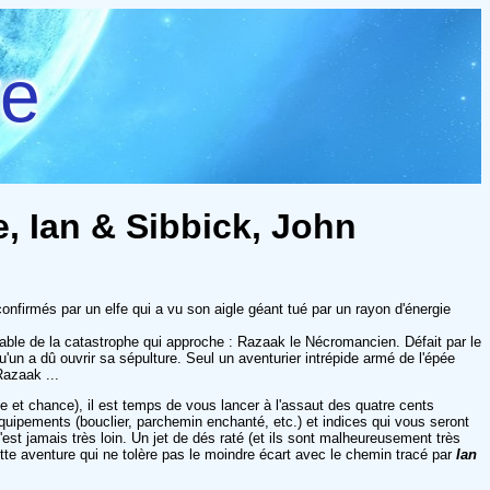
re
e, Ian & Sibbick, John
nfirmés par un elfe qui a vu son aigle géant tué par un rayon d'énergie
bable de la catastrophe qui approche : Razaak le Nécromancien. Défait par le
'un a dû ouvrir sa sépulture. Seul un aventurier intrépide armé de l'épée
Razaak ...
ce et chance), il est temps de vous lancer à l'assaut des quatre cents
quipements (bouclier, parchemin enchanté, etc.) et indices qui vous seront
t jamais très loin. Un jet de dés raté (et ils sont malheureusement très
ette aventure qui ne tolère pas le moindre écart avec le chemin tracé par
Ian