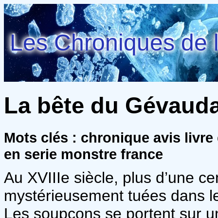
Les Chroniques de l
La bête du Gévauda
Mots clés : chronique avis livr
en serie monstre france
Au XVIIIe siècle, plus d’une c
mystérieusement tuées dans l
Les soupçons se portent sur un