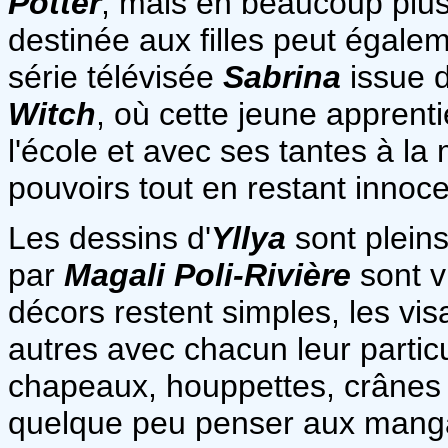
Potter
, mais en beaucoup plus
destinée aux filles peut égalem
série
télévisée
Sabrina
issue 
Witch
, où cette jeune apprent
l'école et avec ses tantes à l
pouvoirs tout en restant innoce
Les dessins d'
Yllya
sont pleins
par
Magali Poli-Rivière
sont v
décors restent simples, les vis
autres avec chacun leur particu
chapeaux, houppettes, crânes 
quelque peu penser aux man