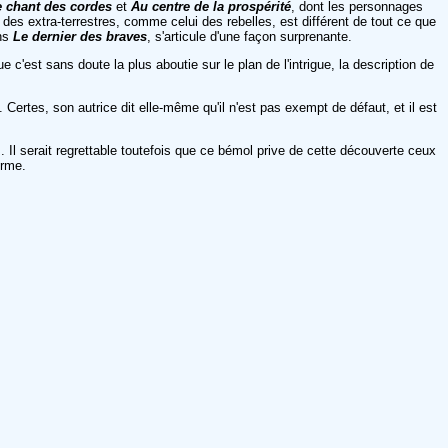
e chant des cordes
et
Au centre de la prospérité
, dont les personnages
des extra-terrestres, comme celui des rebelles, est différent de tout ce que
ans
Le dernier des braves
, s'articule d'une façon surprenante.
ue c'est sans doute la plus aboutie sur le plan de l'intrigue, la description de
Certes, son autrice dit elle-même qu'il n'est pas exempt de défaut, et il est
 Il serait regrettable toutefois que ce bémol prive de cette découverte ceux
orme.