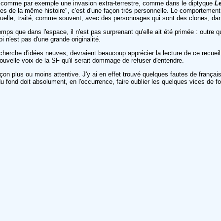
 comme par exemple une invasion extra-terrestre, comme dans le diptyque
L
es de la même histoire", c'est d'une façon très personnelle. Le comportement 
viduelle, traité, comme souvent, avec des personnages qui sont des clones, d
temps que dans l'espace, il n'est pas surprenant qu'elle ait été primée : outre q
 n'est pas d'une grande originalité.
herche d'idées neuves, devraient beaucoup apprécier la lecture de ce recueil. 
ouvelle voix de la SF qu'il serait dommage de refuser d'entendre.
 plus ou moins attentive. J'y ai en effet trouvé quelques fautes de français.
 fond doit absolument, en l'occurrence, faire oublier les quelques vices de f