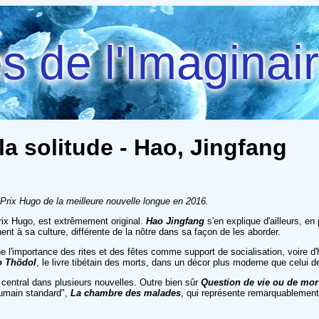
 de l'Imaginai
a solitude - Hao, Jingfang
 Prix Hugo de la meilleure nouvelle longue en 2016.
 prix Hugo, est extrêmement original.
Hao Jingfang
s'en explique d'ailleurs, en
nt à sa culture, différente de la nôtre dans sa façon de les aborder.
e l'importance des rites et des fêtes comme support de socialisation, voire d'hu
o Thödol
, le livre tibétain des morts, dans un décor plus moderne que celui d
st central dans plusieurs nouvelles. Outre bien sûr
Question de vie ou de mor
humain standard",
La chambre des malades
, qui représente remarquablement l