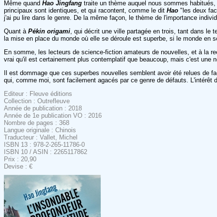
Même quand
Hao
Jingfang
traite un thème auquel nous sommes habitués,
principaux sont identiques, et qui racontent, comme le dit
Hao
"les deux fac
j'ai pu lire dans le genre. De la même façon, le thème de l'importance indi
Quant à
Pékin origami
, qui décrit une ville partagée en trois, tant dans le 
la mise en place du monde où elle se déroule est superbe, si le monde en soi
En somme, les lecteurs de science-fiction amateurs de nouvelles, et à la rec
vrai qu'il est certainement plus contemplatif que beaucoup, mais c'est une n
Il est dommage que ces superbes nouvelles semblent avoir été relues de façon
qui, comme moi, sont facilement agacés par ce genre de défauts. L'intérêt du
Editeur : Fleuve éditions
Collection : Outrefleuve
Année de publication : 2018
Année de 1e publication VO : 2016
Nombre de pages : 368
Langue originale : Chinois
Traducteur : Vallet, Michel
ISBN 13 : 978-2-265-11786-0
ISBN 10 / ASIN : 2265117862
Prix : 20,90
Devise : €