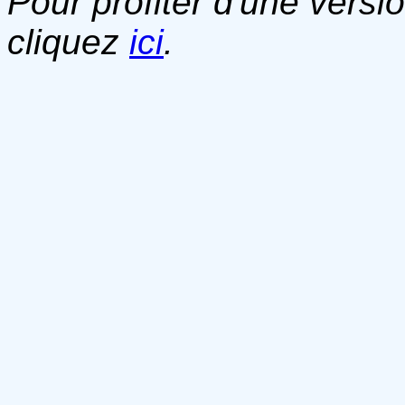
Pour profiter d'une versi
cliquez
ici
.