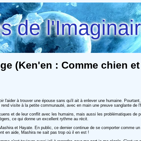
 de l'Imaginai
ge (Ken'en : Comme chien et 
 l'aider à trouver une épouse sans qu'il ait à enlever une humaine. Pourtant,
end visite à la petite communauté, avec en main une preuve sanglante de l'ho
kuens et de leur conflit avec les humains, mais aussi les problématiques de p
égers, ce qui donne un excellent rythme au récit.
re Mashira et Hayate. En public, ce dernier continue de se comporter comme u
t en aide, Mashira ne sait pas trop où il en est !