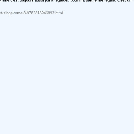
comme c'est toujours aussi joli à regarder, pour ma part je me régale. C'est un
n-et-singe-tome-3-9782818946893.html