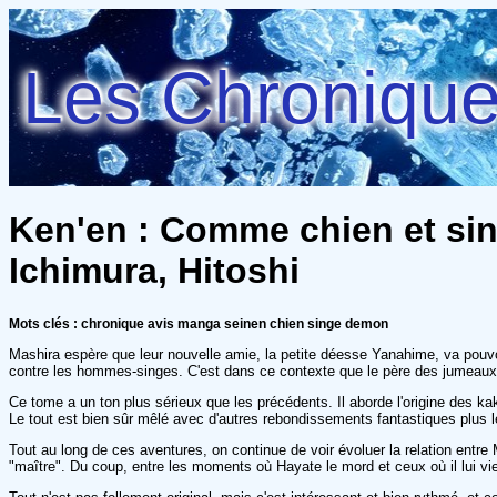
Les Chroniques
Ken'en : Comme chien et sin
Ichimura, Hitoshi
Mots clés : chronique avis manga seinen chien singe demon
Mashira espère que leur nouvelle amie, la petite déesse Yanahime, va pouvoir
contre les hommes-singes. C'est dans ce contexte que le père des jumeaux r
Ce tome a un ton plus sérieux que les précédents. Il aborde l'origine des ka
Le tout est bien sûr mêlé avec d'autres rebondissements fantastiques plus l
Tout au long de ces aventures, on continue de voir évoluer la relation ent
"maître". Du coup, entre les moments où Hayate le mord et ceux où il lui vien