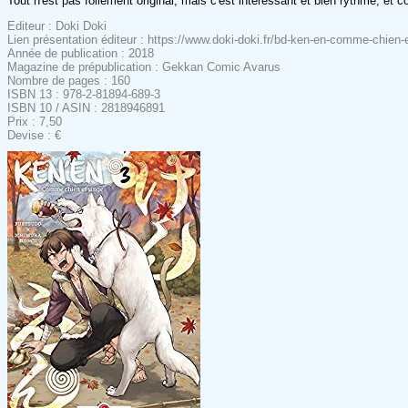
Tout n'est pas follement original, mais c'est intéressant et bien rythmé, et 
Editeur : Doki Doki
Lien présentation éditeur : https://www.doki-doki.fr/bd-ken-en-comme-chie
Année de publication : 2018
Magazine de prépublication : Gekkan Comic Avarus
Nombre de pages : 160
ISBN 13 : 978-2-81894-689-3
ISBN 10 / ASIN : 2818946891
Prix : 7,50
Devise : €