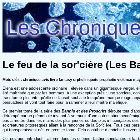
Les Chroniques
Le feu de la sor'cière (Les B
Mots clés : chronique avis livre fantasy orphelin quete prophetie violence ma
Elena est une adolescente ordinaire : élevée dans un gigantesque verger, el
été maîtrisée que par les hommes, à une exception près : une sorcière, don
transformé plus vite qu'elle ne l'aurait souhaité lorsqu'une marque rouge app
persuadées et vont tout faire pour la ramener à leur maître maléfique.
Ce premier tome de la série des
Bannis et des Proscrits
déroute tout d'abo
détrompé par un préambule invitant à se munir d'une autorisation académique 
pas à mettre dans les mains des plus jeunes ou des plus influençables des l
et créatures pittoresques allant à la rencontre de la Sor'cière. Tous ces p
qui transparaissent dès ce premier tome. Cela contribue à enrichir l'univer
Cet ouvrage, introductif, alterne donc les scènes d'action sanglantes et la