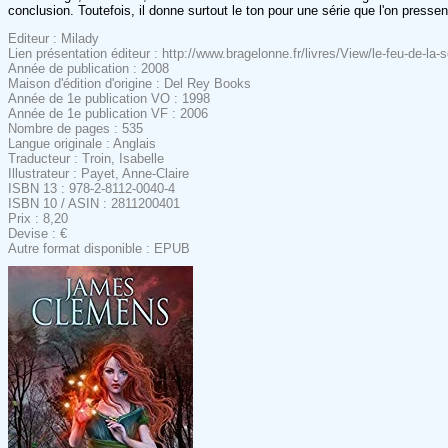
conclusion. Toutefois, il donne surtout le ton pour une série que l'on press
Editeur : Milady
Lien présentation éditeur : http://www.bragelonne.fr/livres/View/le-feu-de-la-s
Année de publication : 2008
Maison d'édition d'origine : Del Rey Books
Année de 1e publication VO : 1998
Année de 1e publication VF : 2006
Nombre de pages : 535
Langue originale : Anglais
Traducteur : Troin, Isabelle
Illustrateur : Payet, Anne-Claire
ISBN 13 : 978-2-8112-0040-4
ISBN 10 / ASIN : 2811200401
Prix : 8,20
Devise : €
Autre format disponible : EPUB