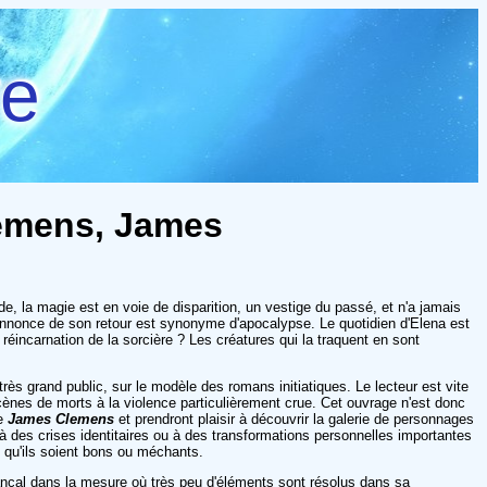
re
Clemens, James
e, la magie est en voie de disparition, un vestige du passé, et n'a jamais
annonce de son retour est synonyme d'apocalypse. Le quotidien d'Elena est
réincarnation de la sorcière ? Les créatures qui la traquent en sont
très grand public, sur le modèle des romans initiatiques. Le lecteur est vite
scènes de morts à la violence particulièrement crue. Cet ouvrage n'est donc
de
James Clemens
et prendront plaisir à découvrir la galerie de personnages
à des crises identitaires ou à des transformations personnelles importantes
, qu'ils soient bons ou méchants.
bancal dans la mesure où très peu d'éléments sont résolus dans sa