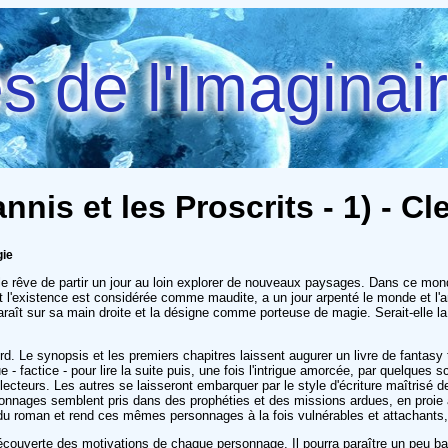
 de l'Imaginai
annis et les Proscrits - 1) - 
gie
le rêve de partir un jour au loin explorer de nouveaux paysages. Dans ce mond
t l'existence est considérée comme maudite, a un jour arpenté le monde et l'
araît sur sa main droite et la désigne comme porteuse de magie. Serait-elle la 
rd. Le synopsis et les premiers chapitres laissent augurer un livre de fantasy 
- factice - pour lire la suite puis, une fois l'intrigue amorcée, par quelques 
ecteurs. Les autres se laisseront embarquer par le style d'écriture maîtrisé 
ersonnages semblent pris dans des prophéties et des missions ardues, en proie 
s du roman et rend ces mêmes personnages à la fois vulnérables et attachants
 découverte des motivations de chaque personnage. Il pourra paraître un peu 