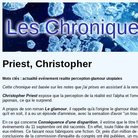
Les Chroniques
Priest, Christopher
Mots clés : actualité evénement realite perception glamour utopiales
Cette chronique est basée sur les notes que j'ai prises en assistant à la re
Christopher Priest
expose que la perception de la réalité est l'alpha et l'
japonais, ce qui le surprend.
A propos de son roman
Le glamour
, il rappelle qu'à l'origine le glamour 
qu'il en soit, il a eu un épisode d'amnésie, avec la sensation d'avoir "un tr
En ce qui concerne
Conséquence d'une disparition
, il estime que le titre
événements du 11 septembre ont été racontés. En effet, toute l'idée de mémo
eux-mêmes. Ce faisant nous fabriquons une fiction. Or, près d'un million de
conclusions de la commission d'enquête du congrès ont été publiées, un mu