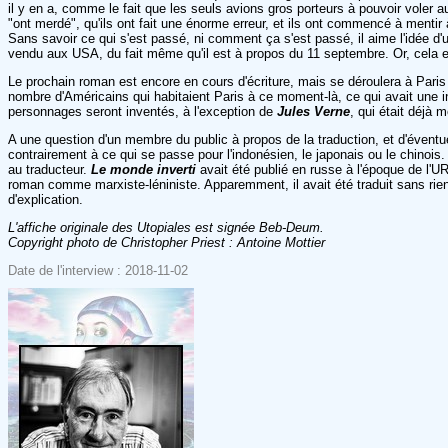
il y en a, comme le fait que les seuls avions gros porteurs à pouvoir voler a
"ont merdé", qu'ils ont fait une énorme erreur, et ils ont commencé à mentir
Sans savoir ce qui s'est passé, ni comment ça s'est passé, il aime l'idée d
vendu aux USA, du fait même qu'il est à propos du 11 septembre. Or, cela e
Le prochain roman est encore en cours d'écriture, mais se déroulera à Paris p
nombre d'Américains qui habitaient Paris à ce moment-là, ce qui avait une in
personnages seront inventés, à l'exception de
Jules Verne
, qui était déjà 
A une question d'un membre du public à propos de la traduction, et d'évent
contrairement à ce qui se passe pour l'indonésien, le japonais ou le chinois. 
au traducteur.
Le monde inverti
avait été publié en russe à l'époque de l'UR
roman comme marxiste-léniniste. Apparemment, il avait été traduit sans rien y
d'explication.
L'affiche originale des Utopiales est signée Beb-Deum.
Copyright photo de Christopher Priest : Antoine Mottier
Date de l'interview : 2018-11-02