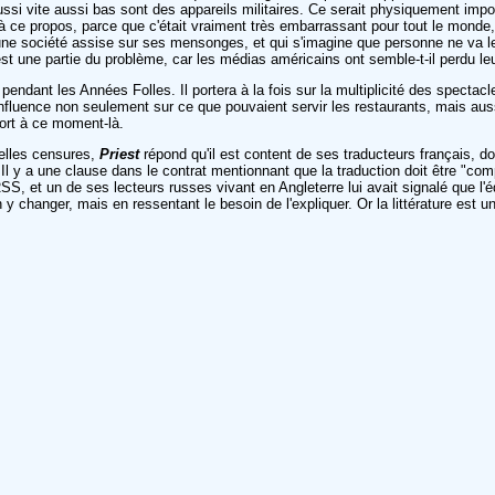
ussi vite aussi bas sont des appareils militaires. Ce serait physiquement impo
 à ce propos, parce que c'était vraiment très embarrassant pour tout le monde, 
'une société assise sur ses mensonges, et qui s'imagine que personne ne va le
st une partie du problème, car les médias américains ont semble-t-il perdu l
endant les Années Folles. Il portera à la fois sur la multiplicité des spectac
fluence non seulement sur ce que pouvaient servir les restaurants, mais aussi 
mort à ce moment-là.
uelles censures,
Priest
répond qu'il est content de ses traducteurs français, dont i
Il y a une clause dans le contrat mentionnant que la traduction doit être "compl
SS, et un de ses lecteurs russes vivant en Angleterre lui avait signalé que l'éd
 changer, mais en ressentant le besoin de l'expliquer. Or la littérature est u