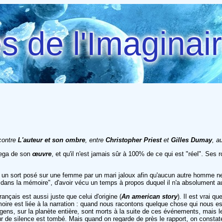
 de l'Imaginai
ncontre
L'auteur et son ombre
, entre
Christopher Priest
et
Gilles Dumay
, a
omega de son
œuvre
, et qu'il n'est jamais sûr à 100% de ce qui est "réel". Se
était un sort posé sur une femme par un mari jaloux afin qu'aucun autre homme ne
ou dans la mémoire", d'avoir vécu un temps à propos duquel il n'a absolument au
 français est aussi juste que celui d'origine (
An american story
). Il est vrai 
ire est liée à la narration : quand nous racontons quelque chose qui nous est 
 gens, sur la planète entière, sont morts à la suite de ces événements, mais 
r de silence est tombé. Mais quand on regarde de près le rapport, on consta