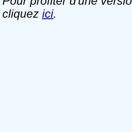
Pour profiter d'une versi
cliquez
ici
.