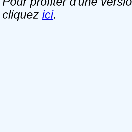
Pour profiter d'une versi
cliquez
ici
.