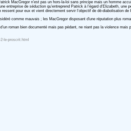
trick MacGregor n’est pas un hors-la-loi sans principe mais un homme acculé 
n une entreprise de séduction qu’entreprend Patrick à l’égard d’Elizabeth, une
essent pour eux et vient directement servir l’objectif de dé-diabolisation de 
 considéré comme mauvais ; les MacGregor disposant d'une réputation plus roman
t d’un roman bien documenté mais pas pédant, ne niant pas la violence mais p
2-le-proscrit.html