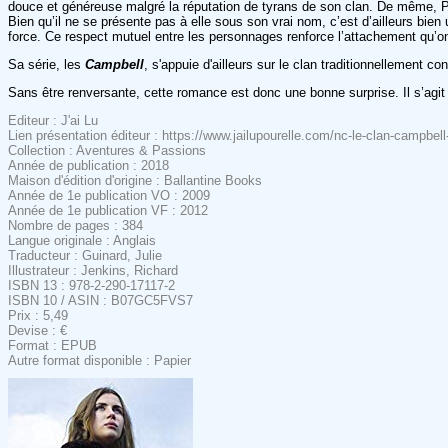
douce et généreuse malgré la réputation de tyrans de son clan. De même, Pa
Bien qu’il ne se présente pas à elle sous son vrai nom, c’est d’ailleurs bie
force. Ce respect mutuel entre les personnages renforce l’attachement qu’on r
Sa série, les
Campbell
, s'appuie d'ailleurs sur le clan traditionnellement
Sans être renversante, cette romance est donc une bonne surprise. Il s’agi
Editeur : J'ai Lu
Lien présentation éditeur : https://www.jailupourelle.com/nc-le-clan-campbell-
Collection : Aventures & Passions
Année de publication : 2018
Maison d'édition d'origine : Ballantine Books
Année de 1e publication VO : 2009
Année de 1e publication VF : 2012
Nombre de pages : 384
Langue originale : Anglais
Traducteur : Guinard, Julie
Illustrateur : Jenkins, Richard
ISBN 13 : 978-2-290-17117-2
ISBN 10 / ASIN : B07GC5FVS7
Prix : 5,49
Devise : €
Format : EPUB
Autre format disponible : Papier