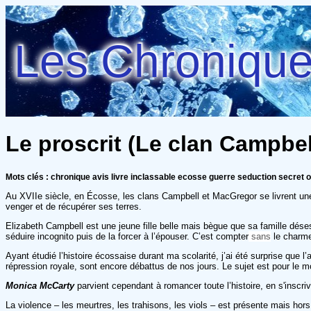
Les Chroniques
Le proscrit (Le clan Campbel
Mots clés : chronique avis livre inclassable ecosse guerre seduction secret o
Au XVIIe siècle, en Écosse, les clans Campbell et MacGregor se livrent une 
venger et de récupérer ses terres.
Elizabeth Campbell est une jeune fille belle mais bègue que sa famille dése
séduire incognito puis de la forcer à l’épouser. C’est compter
sans
le charme
Ayant étudié l’histoire écossaise durant ma scolarité, j’ai été surprise que
répression royale, sont encore débattus de nos jours. Le sujet est pour le m
Monica McCarty
parvient cependant à romancer toute l’histoire, en s'inscri
La violence – les meurtres, les trahisons, les viols – est présente mais ho