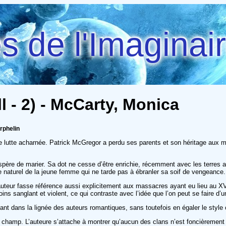
 de l'Imaginai
l - 2) - McCarty, Monica
rphelin
lutte acharnée. Patrick McGregor a perdu ses parents et son héritage aux mains
spère de marier. Sa dot ne cesse d’être enrichie, récemment avec les terres a
 naturel de la jeune femme qui ne tarde pas à ébranler sa soif de vengeance.
 l’auteur fasse référence aussi explicitement aux massacres ayant eu lieu au XV
oins sanglant et violent, ce qui contraste avec l’idée que l’on peut se faire d
vant dans la lignée des auteurs romantiques, sans toutefois en égaler le style
rs champ. L’auteure s’attache à montrer qu’aucun des clans n’est foncièrement