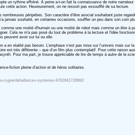
opte un rythme effréné. À peine a-t-on fait la connaissance de notre narrateur
ute cette action. Heureusement, on ne ressort pas essoufflé de sa lecture.
 nombreuses péripéties. Son caractère d’être asocial souhaitant juste regard
n’a jamais souhaité, en certaines occasions, souffler un peu dans son coin pl
 comme une moitié d'humain ou une moitié de robot mais comme un être à part e
er. Cela ne m'a pas posé du tout de problème à la lecture et l'idée fonctionne 
s peuvent avoir sur lui ou elle.
n’en a en réalité pas besoin. L’emphase n’est pas mise sur l’univers mais sur la
oire est très différente – que d’un film plus contemplatif. Pour cette raison a
synth. Pour ma part, je trouve appréciable de lire de temps à autre de la scienc
ce-fiction pleine d’action et de héros solitaires.
le-du-cygne/defaillances-systemes-9782841728992/