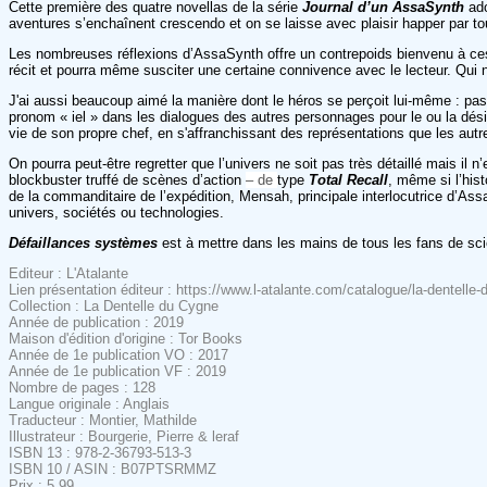
Cette première des quatre novellas de la série
Journal d’un AssaSynth
ad
aventures s’enchaînent crescendo et on se laisse avec plaisir happer par to
Les nombreuses réflexions d’AssaSynth offre un contrepoids bienvenu à ces
récit et pourra même susciter une certaine connivence avec le lecteur. Qui 
J'ai aussi beaucoup aimé la manière dont le héros se perçoit lui-même : pas
pronom « iel » dans les dialogues des autres personnages pour le ou la désign
vie de son propre chef, en s'affranchissant des représentations que les autre
On pourra peut-être regretter que l’univers ne soit pas très détaillé mais il 
blockbuster truffé de scènes d’action
–
de
type
Total Recall
, même si l’hist
de la commanditaire de l’expédition, Mensah, principale interlocutrice d’Assa
univers, sociétés ou technologies.
Défaillances systèmes
est à mettre dans les mains de tous les fans de scien
Editeur : L'Atalante
Lien présentation éditeur : https://www.l-atalante.com/catalogue/la-dentel
Collection : La Dentelle du Cygne
Année de publication : 2019
Maison d'édition d'origine : Tor Books
Année de 1e publication VO : 2017
Année de 1e publication VF : 2019
Nombre de pages : 128
Langue originale : Anglais
Traducteur : Montier, Mathilde
Illustrateur : Bourgerie, Pierre & leraf
ISBN 13 : 978-2-36793-513-3
ISBN 10 / ASIN : B07PTSRMMZ
Prix : 5,99