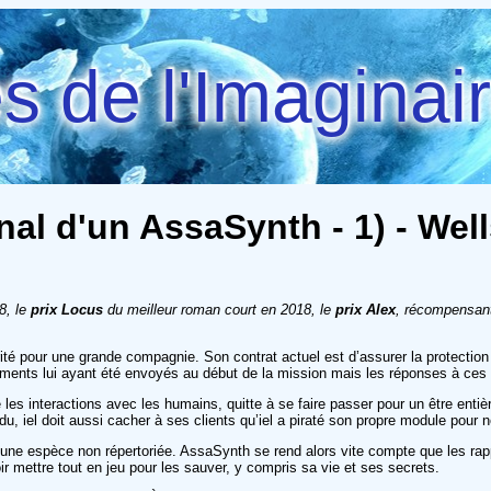
 de l'Imaginai
al d'un AssaSynth - 1) - Well
8, le
prix Locus
du meilleur roman court en 2018, le
prix Alex
, récompensant
té pour une grande compagnie. Son contrat actuel est d’assurer la protection 
documents lui ayant été envoyés au début de la mission mais les réponses à ces 
 les interactions avec les humains, quitte à se faire passer pour un être ent
u, iel doit aussi cacher à ses clients qu’iel a piraté son propre module pour ne
une espèce non répertoriée. AssaSynth se rend alors vite compte que les rappor
ir mettre tout en jeu pour les sauver, y compris sa vie et ses secrets.