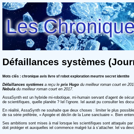
Les Chroniques
Défaillances systèmes (Journ
Mots clés : chronique avis livre sf robot exploration meurtre secret identite
Défaillances systèmes
a reçu le
prix Hugo
du meilleur roman court en 201
Nebula
du meilleur roman court en 2017.
AssaSynth est un hybride mi-robotique, mi-humain servant d’agent de sécuri
de scientifiques, quelle planète ? Iel l’ignore. Iel aurait pu consulter les 
En réalité, AssaSynth ne souhaite que deux choses : limiter le plus possible
de sa série préférée, « Apogée et déclin de la Lune sanctuaire ». Bien entend
Ses ambitions sont mises à mal lorsque les scientifiques sont attaqués par 
doit protéger et auxquelles iel commence malgré lui à s’attacher. Iel va devo