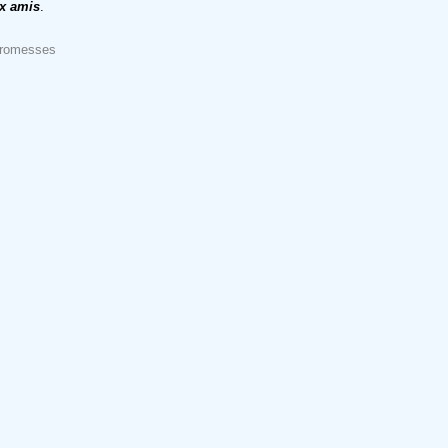
x amis
.
-promesses