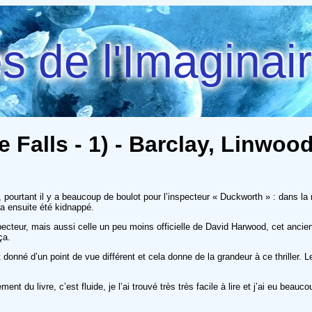
 de l'Imaginai
Falls - 1) - Barclay, Linwoo
, pourtant il y a beaucoup de boulot pour l’inspecteur « Duckworth » : dans la
 a ensuite été kidnappé.
ecteur, mais aussi celle un peu moins officielle de David Harwood, cet ancien
ça.
nné d’un point de vue différent et cela donne de la grandeur à ce thriller. L
t du livre, c’est fluide, je l’ai trouvé très très facile à lire et j’ai eu beauc