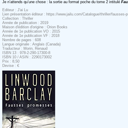
Je n’attends qu’une chose : la sortie au format poche du tome 2 intitulé
Fau
Editeur : J'ai Lu
Lien présentation éditeur : https://www.jailu.com/Catalogue/thriller/fausses
Collection : Thriller
Année de publication : 2019
Maison d'édition d'origine : Orion Books
Année de 1e publication VO : 2015
Année de 1e publication VF : 2018
Nombre de pages : 608
Langue originale : Anglais (Canada)
Traducteur : Morin, Renaud
ISBN 13 : 978-2-290-17300-8
ISBN 10 / ASIN : 2290173002
Prix : 8,50
Devise : €