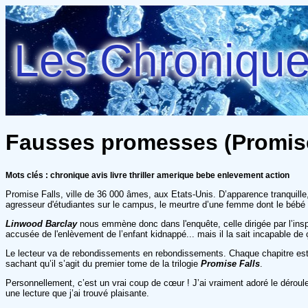
Les Chroniques
Fausses promesses (Promise 
Mots clés : chronique avis livre thriller amerique bebe enlevement action
Promise Falls, ville de 36 000 âmes, aux Etats-Unis. D’apparence tranquille
agresseur d'étudiantes sur le campus, le meurtre d’une femme dont le bébé
Linwood Barclay
nous emmène donc dans l'enquête, celle dirigée par l’insp
accusée de l'enlèvement de l’enfant kidnappé... mais il la sait incapable de 
Le lecteur va de rebondissements en rebondissements. Chaque chapitre est do
sachant qu’il s’agit du premier tome de la trilogie
Promise Falls
.
Personnellement, c’est un vrai coup de cœur ! J’ai vraiment adoré le déroulemen
une lecture que j’ai trouvé plaisante.