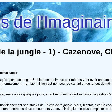
 de l'Imaginai
de la jungle - 1) - Cazenove, 
nimal jungle
lorsqu'on parle de jungle. Eh bien, ces animaux eux-mêmes vont avoir une drôl
normalement... Eh bien, il n'en est rien pour ce canard-ci, qui a tout de même
 !
pter, mais après quelques jours, il faut reconnaître qu'il est assez agréable d'
!
nt quotidiennement ses stocks de
L'Echo de la jungle
. Alors, bientôt, c'est la c
l'entente entre les deux concurrents va devenir de plus en plus complexe, et il 