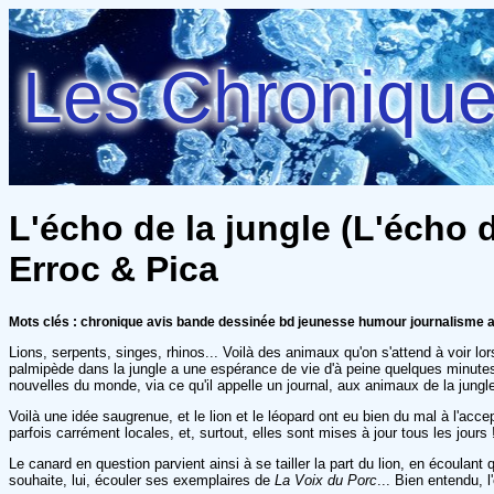
Les Chroniques
L'écho de la jungle (L'écho 
Erroc & Pica
Mots clés : chronique avis bande dessinée bd jeunesse humour journalisme a
Lions, serpents, singes, rhinos... Voilà des animaux qu'on s'attend à voir 
palmipède dans la jungle a une espérance de vie d'à peine quelques minutes, 
nouvelles du monde, via ce qu'il appelle un journal, aux animaux de la jungle
Voilà une idée saugrenue, et le lion et le léopard ont eu bien du mal à l'acce
parfois carrément locales, et, surtout, elles sont mises à jour tous les jours 
Le canard en question parvient ainsi à se tailler la part du lion, en écoula
souhaite, lui, écouler ses exemplaires de
La Voix du Porc
... Bien entendu, 