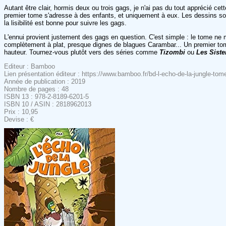
Autant être clair, hormis deux ou trois gags, je n'ai pas du tout apprécié 
premier tome s'adresse à des enfants, et uniquement à eux. Les dessins so
la lisibilité est bonne pour suivre les gags.
L'ennui provient justement des gags en question. C'est simple : le tome ne 
complètement à plat, presque dignes de blagues Carambar... Un premier tome
hauteur. Tournez-vous plutôt vers des séries comme
Tizombi
ou
Les Siste
Editeur : Bamboo
Lien présentation éditeur : https://www.bamboo.fr/bd-l-echo-de-la-jungle-t
Année de publication : 2019
Nombre de pages : 48
ISBN 13 : 978-2-8189-6201-5
ISBN 10 / ASIN : 2818962013
Prix : 10,95
Devise : €