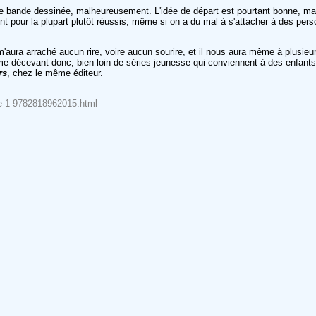
cette bande dessinée, malheureusement. L'idée de départ est pourtant bonne, 
nt pour la plupart plutôt réussis, même si on a du mal à s'attacher à des pe
m'aura arraché aucun rire, voire aucun sourire, et il nous aura même à plusi
 décevant donc, bien loin de séries jeunesse qui conviennent à des enfants,
rs
, chez le même éditeur.
ome-1-9782818962015.html