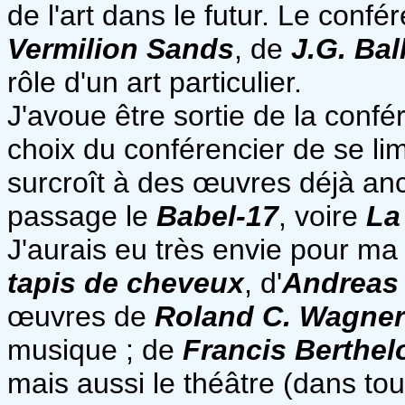
de l'art dans le futur. Le confé
Vermilion Sands
, de
J.G. Bal
rôle d'un art particulier.
J'avoue être sortie de la confé
choix du conférencier de se li
surcroît à des œuvres déjà anc
passage le
Babel-17
, voire
La
J'aurais eu très envie pour ma 
tapis de cheveux
, d'
Andreas
œuvres de
Roland C. Wagner
musique ; de
Francis Berthel
mais aussi le théâtre (dans to