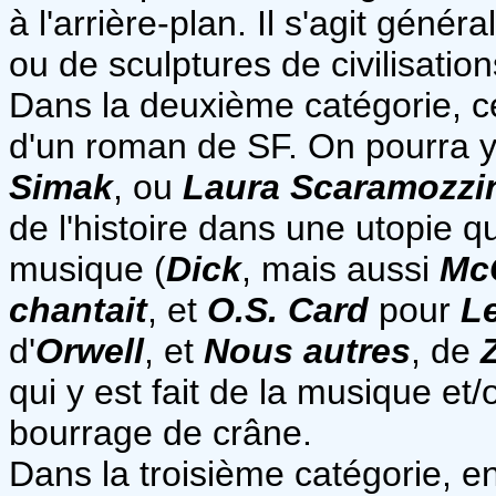
à l'arrière-plan. Il s'agit géné
ou de sculptures de civilisation
Dans la deuxième catégorie, ce
d'un roman de SF. On pourra y 
Simak
, ou
Laura Scaramozzi
de l'histoire dans une utopie qu
musique (
Dick
, mais aussi
Mc
chantait
, et
O.S. Card
pour
L
d'
Orwell
, et
Nous autres
, de
qui y est fait de la musique e
bourrage de crâne.
Dans la troisième catégorie, en