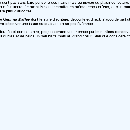
» ne sont pas sans faire penser à des nazis mais au niveau du plaisir de lectu
 que frustrante. Je me suis sentie étouffer en même temps qu’eux, et plus par
ire plus d’atrocités.
de
Gemma Malley
dont le style d’écriture, dépouillé et direct, s’accorde par
ra découvrir une issue satisfaisante à sa persévérance.
touffée et contestataire, perçue comme une menace par leurs aînés conservat
lugubres et de héros un peu naïfs mais au grand cœur. Bien que considéré com