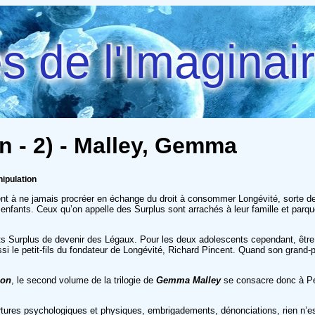
 de l'Imaginai
n - 2) - Malley, Gemma
nipulation
agent à ne jamais procréer en échange du droit à consommer Longévité, sorte d
enfants. Ceux qu’on appelle des Surplus sont arrachés à leur famille et parqué
 Surplus de devenir des Légaux. Pour les deux adolescents cependant, être so
i le petit-fils du fondateur de Longévité, Richard Pincent. Quand son grand-pè
ion
, le second volume de la trilogie de
Gemma Malley
se consacre donc à Pet
ortures psychologiques et physiques, embrigadements, dénonciations, rien n’es