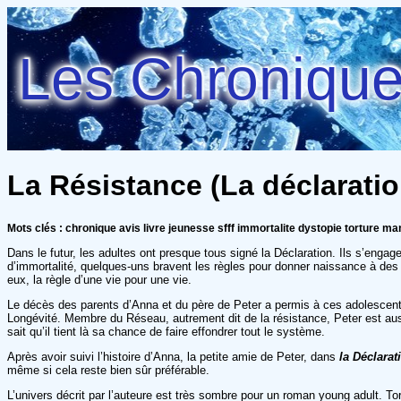
Les Chroniques
La Résistance (La déclaratio
Mots clés : chronique avis livre jeunesse sfff immortalite dystopie torture ma
Dans le futur, les adultes ont presque tous signé la Déclaration. Ils s’eng
d’immortalité, quelques-uns bravent les règles pour donner naissance à des 
eux, la règle d’une vie pour une vie.
Le décès des parents d’Anna et du père de Peter a permis à ces adolescents
Longévité. Membre du Réseau, autrement dit de la résistance, Peter est auss
sait qu’il tient là sa chance de faire effondrer tout le système.
Après avoir suivi l’histoire d’Anna, la petite amie de Peter, dans
la Déclarat
même si cela reste bien sûr préférable.
L’univers décrit par l’auteure est très sombre pour un roman young adult. T