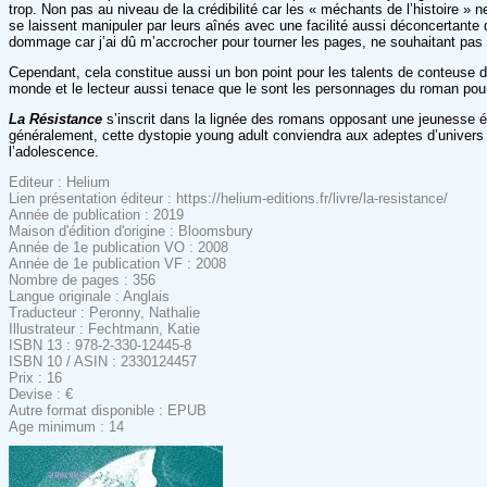
trop. Non pas au niveau de la crédibilité car les « méchants de l’histoire 
se laissent manipuler par leurs aînés avec une facilité aussi déconcertante
dommage car j’ai dû m’accrocher pour tourner les pages, ne souhaitant pas l
Cependant, cela constitue aussi un bon point pour les talents de conteuse 
monde et le lecteur aussi tenace que le sont les personnages du roman pour
La Résistance
s’inscrit dans la lignée des romans opposant une jeunesse é
généralement, cette dystopie young adult conviendra aux adeptes d’univers 
l’adolescence.
Editeur : Helium
Lien présentation éditeur : https://helium-editions.fr/livre/la-resistance/
Année de publication : 2019
Maison d'édition d'origine : Bloomsbury
Année de 1e publication VO : 2008
Année de 1e publication VF : 2008
Nombre de pages : 356
Langue originale : Anglais
Traducteur : Peronny, Nathalie
Illustrateur : Fechtmann, Katie
ISBN 13 : 978-2-330-12445-8
ISBN 10 / ASIN : 2330124457
Prix : 16
Devise : €
Autre format disponible : EPUB
Age minimum : 14