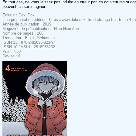
En tout cas, ne vous laissez pas induire en erreur par les couvertures sugge
peuvent laisser imaginer.
Editeur : Doki Doki
Lien présentation éditeur : https://www.doki-doki.fr/bd-strange-fruit-tome-4
Année de publication : 2019
Magazine de prépublication : Nico Nico Ace
Nombre de pages : 168
Traducteur : Bigini, Sébastien
ISBN 13 : 978-2-81896-823-9
ISBN 10 / ASIN : 2818968232
Prix : 7,50
Devise : €