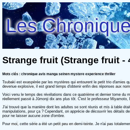
Les Chroniques
Strange fruit (Strange fruit 
Mots clés : chronique avis manga seinen mystere experience thriller
Tsubaki est exaspérée par les mystères qui entourent le petit trio d'amies q
devenue explosive, il est grand temps d'obtenir enfin des réponses aux nomb
Voici venu le temps des révélations dans ce quatrième et dernier tome du
réellement passé à Jûmonji dix ans plus tôt. C'est le professeur Miyamoto, 
J'ai trouvé que la manière dont les adultes se sont réunis et mis à table étai
manipulations, pour ça ? Cependant, on apprécie de découvrir les détails d
pour ne laisser aucune zone d'ombre.
Pour moi, cette série a été un petit peu en demi-teinte. Je n'ai pas totalem