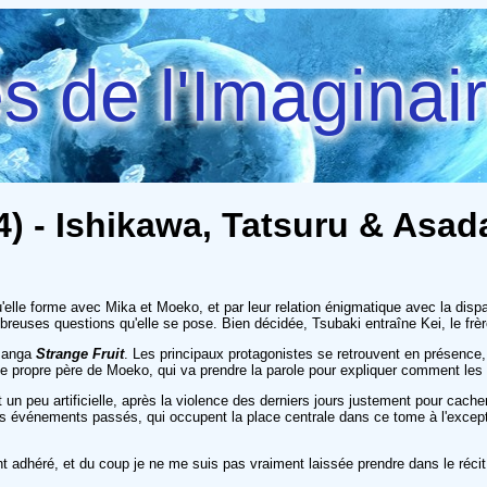
 de l'Imaginai
- 4) - Ishikawa, Tatsuru & Asad
u'elle forme avec Mika et Moeko, et par leur relation énigmatique avec la dispa
reuses questions qu'elle se pose. Bien décidée, Tsubaki entraîne Kei, le frèr
 manga
Strange Fruit
. Les principaux protagonistes se retrouvent en présence,
le propre père de Moeko, qui va prendre la parole pour expliquer comment les 
t un peu artificielle, après la violence des derniers jours justement pour cache
es événements passés, qui occupent la place centrale dans ce tome à l'excepti
ent adhéré, et du coup je ne me suis pas vraiment laissée prendre dans le réc