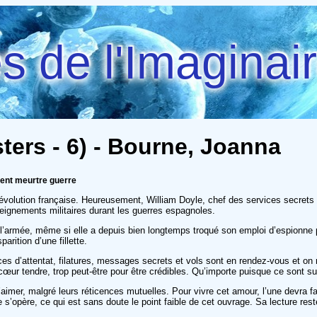
 de l'Imaginai
ters - 6) - Bourne, Joanna
ment meurtre guerre
révolution française. Heureusement, William Doyle, chef des services secrets 
seignements militaires durant les guerres espagnoles.
 l’armée, même si elle a depuis bien longtemps troqué son emploi d’espionne 
arition d’une fillette.
s d’attentat, filatures, messages secrets et vols sont en rendez-vous et o
r tendre, trop peut-être pour être crédibles. Qu’importe puisque ce sont sur
 s’aimer, malgré leurs réticences mutuelles. Pour vivre cet amour, l’une devra f
opère, ce qui est sans doute le point faible de cet ouvrage. Sa lecture res