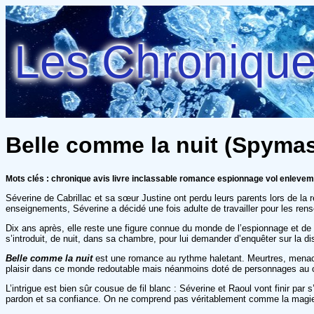
Les Chroniques
Belle comme la nuit (Spymas
Mots clés : chronique avis livre inclassable romance espionnage vol enleve
Séverine de Cabrillac et sa sœur Justine ont perdu leurs parents lors de la 
enseignements, Séverine a décidé une fois adulte de travailler pour les ren
Dix ans après, elle reste une figure connue du monde de l’espionnage et de
s’introduit, de nuit, dans sa chambre, pour lui demander d’enquêter sur la disp
Belle comme la nuit
est une romance au rythme haletant. Meurtres, menace
plaisir dans ce monde redoutable mais néanmoins doté de personnages au cœu
L’intrigue est bien sûr cousue de fil blanc : Séverine et Raoul vont finir par
pardon et sa confiance. On ne comprend pas véritablement comme la magie s’