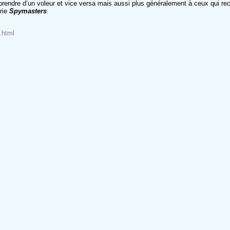
’éprendre d’un voleur et vice versa mais aussi plus généralement à ceux qui r
érie
Spymasters
.
.html