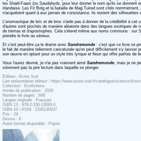
les Shaël-Faars (ou Saudahyds, pour leur donner le nom qu'ils se donnent 
irlandaise. Les Fir Bolg et la bataille de Mag Tuired sont cités nommémen
n'acquièrent quant à eux jamais de consistance, ils restent des silhouettes
L'onomastique de bric et de broc n'aide pas à donner de la crédibilité à cet
d'autres sont piochés de manière aléatoire dans des langues exotiques de 
de trémas et d'apostrophes. Cela s'étend même aux noms communs : sur 
prendre le livre au sérieux.
Et c'est peut-être ça le drame avec
Sandremonde
: c'est que ce livre se p
le fait de manière tellement caricaturale qu'on peut difficilement s'y laisse
son œuvre en optant pour un style très lyrique et fleuri qui offre parfois de b
Vous l'aurez deviné, je n'ai pas vraiment aimé
Sandremonde
, mais je ne p
sûrement pas la pire lecture dans laquelle se plonger.
Editeur : Actes Sud
Lien présentation éditeur : https://www.actes-sud.fr/catalogue/science-fict
Collection : Exofictions
Année de publication : 2020
Nombre de pages : 608
Langue originale : Français
ISBN 13 : 978-2-330-13093-0
ISBN 10 / ASIN : 2330130937
Prix : 24
Devise : €
Autre format disponible : Papier