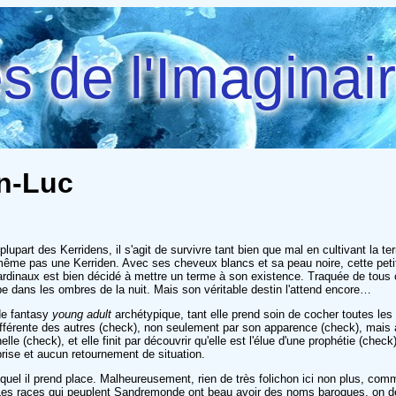
 de l'Imaginai
n-Luc
upart des Kerridens, il s'agit de survivre tant bien que mal en cultivant la t
st même pas une Kerriden. Avec ses cheveux blancs et sa peau noire, cette peti
Cardinaux est bien décidé à mettre un terme à son existence. Traquée de tous
ppe dans les ombres de la nuit. Mais son véritable destin l'attend encore…
de fantasy
young adult
archétypique, tant elle prend soin de cocher toutes les c
différente des autres (check), non seulement par son apparence (check), mais 
lle (check), et elle finit par découvrir qu'elle est l'élue d'une prophétie (chec
rise et aucun retournement de situation.
quel il prend place. Malheureusement, rien de très folichon ici non plus, comme 
Les races qui peuplent Sandremonde ont beau avoir des noms baroques, on d