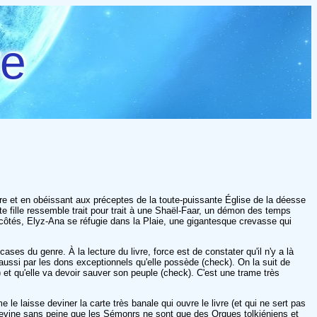
re
erre et en obéissant aux préceptes de la toute-puissante Église de la déesse
te fille ressemble trait pour trait à une Shaël-Faar, un démon des temps
 côtés, Elyz-Ana se réfugie dans la Plaie, une gigantesque crevasse qui
ases du genre. À la lecture du livre, force est de constater qu'il n'y a là
aussi par les dons exceptionnels qu'elle possède (check). On la suit de
k) et qu'elle va devoir sauver son peuple (check). C'est une trame très
le laisse deviner la carte très banale qui ouvre le livre (et qui ne sert pas
evine sans peine que les Sémonrs ne sont que des Orques tolkiéniens et