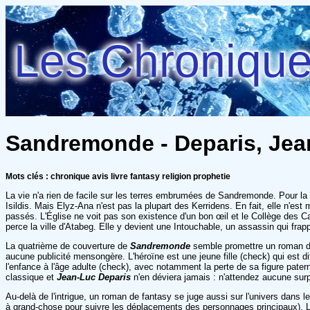
Les Chroniques
Sandremonde - Deparis, Jea
Mots clés : chronique avis livre fantasy religion prophetie
La vie n'a rien de facile sur les terres embrumées de Sandremonde. Pour la pl
Isildis. Mais Elyz-Ana n'est pas la plupart des Kerridens. En fait, elle n'e
passés. L'Église ne voit pas son existence d'un bon œil et le Collège des 
perce la ville d'Atabeg. Elle y devient une Intouchable, un assassin qui fra
La quatrième de couverture de
Sandremonde
semble promettre un roman 
aucune publicité mensongère. L'héroïne est une jeune fille (check) qui est 
l'enfance à l'âge adulte (check), avec notamment la perte de sa figure paterne
classique et
Jean-Luc Deparis
n'en déviera jamais : n'attendez aucune surp
Au-delà de l'intrigue, un roman de fantasy se juge aussi sur l'univers dans le
à grand-chose pour suivre les déplacements des personnages principaux). 