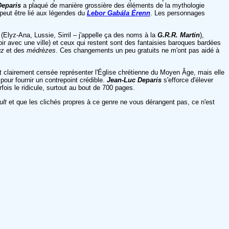
Deparis
a plaqué de manière grossière des éléments de la mythologie
peut être lié aux légendes du
Lebor Gabála Érenn
. Les personnages
(Elyz-Ana, Lussie, Sirril – j'appelle ça des noms à la
G.R.R. Martin
)
,
ir avec une ville) et ceux qui restent sont des fantaisies baroques bardées
uz
et des
médrèzes
. Ces changements un peu gratuits ne m'ont pas aidé à
 est clairement censée représenter l'Église chrétienne du Moyen Âge, mais elle
pour fournir un contrepoint crédible.
Jean-Luc Deparis
s'efforce d'élever
rfois le ridicule, surtout au bout de 700 pages.
ult
et que les clichés propres à ce genre ne vous dérangent pas, ce n'est