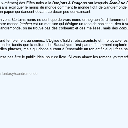
eux-mêmes) des Elfes noirs à la
Donjons & Dragons
sur lesquels
Jean-Luc 
t, sans expliquer le moins du monde comment le monde fictif de Sandremonde 
 en papier qui dansent devant ce décor peu convaincant.
 univers. Certains noms ne sont que de vrais noms orthographiés différemment 
notre monde (
atabeg
est un mot turc qui désigne un rang de noblesse, rien à vo
Sandremonde, on ne trouve pas des corbeaux et des mélèzes, mais des
corb
rend terriblement au sérieux. L'Église d'Isildis, obscurantiste et impitoyable,
r prendre, tandis que la culture des Saudahyds n'est pas suffisamment explorée 
elles phrases, mais qui donne surtout à l'ensemble un ton artificiel qui frise pa
ense pas être le public idéal pour ce livre. Si vous aimez les romans
young ad
ion-fantasy/sandremonde