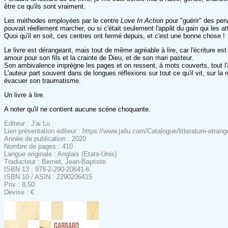
être ce qu'ils sont vraiment.
Les méthodes employées par le centre
Love In Action
pour "guérir" des per
pouvait réellement marcher, ou si c'était seulement l'appât du gain qui les atti
Quoi qu'il en soit, ces centres ont fermé depuis, et c'est une bonne chose !
Le livre est dérangeant, mais tout de même agréable à lire, car l'écriture e
amour pour son fils et la crainte de Dieu, et de son mari pasteur.
Son ambivalence imprègne les pages et on ressent, à mots couverts, tout l'a
L'auteur part souvent dans de longues réflexions sur tout ce qu'il vit, sur la
évacuer son traumatisme.
Un livre à lire.
A noter qu'il ne contient aucune scène choquante.
Editeur : J'ai Lu
Lien présentation éditeur : https://www.jailu.com/Catalogue/litterature-etran
Année de publication : 2020
Nombre de pages : 410
Langue originale : Anglais (Etats-Unis)
Traducteur : Bernet, Jean-Baptiste
ISBN 13 : 978-2-290-20641-6
ISBN 10 / ASIN : 2290206415
Prix : 8,50
Devise : €