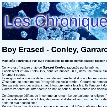
Les Chroniques
Boy Erased - Conley, Garrar
Mots clés : chronique avis livre inclassable sexualite homosexualite religion 
Ce livre est l'histoire vraie de
Garrard Conley
, racontée par lui-même.
L'adolescent vit aux Etats-Unis, dans les années 2000, dans une famille ai
fortement courus.
La religion est au centre de leur vie, de leur famille, et du couple que forme
C'est dans ce contexte que l'effroyable nouvelle tombe : Garrard est homose
Ses parents sont dévastés. il faut à tout prix guérir leur fils. Ils l'envoie
Garrard va tenter de lutter contre sa nature pour au final prendre une décisio
Ce témoignage édifiant se lit comme un roman. Le puritanisme, la religion, l
A coups de versets de la Bible, de prières et d'absurdités (comme d'offrir de
sans en avoir conscience.
Pendant la lecture de ce livre, je me suis sentie mal à l'aise, gênée, chanceus