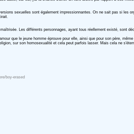
versions sexuelles sont également impressionnantes. On ne sait pas si les org
rait.
st maîtrisée. Les différents personnages, ayant tous réellement existé, sont d
mour que le jeune homme éprouve pour elle, ainsi que pour son père, même si l
 religion, sur son homosexualité et cela peut parfois lasser. Mais cela ne s'ét
gere/boy-erased