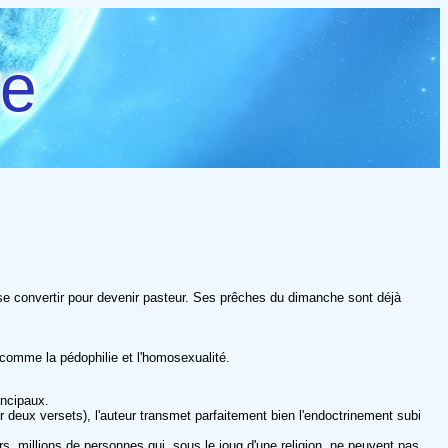
re
se convertir pour devenir pasteur. Ses prêches du dimanche sont déjà
, comme la pédophilie et l'homosexualité.
incipaux.
r deux versets), l'auteur transmet parfaitement bien l'endoctrinement subi
iers, millions de personnes qui, sous le joug d'une religion, ne peuvent pas