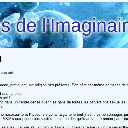
 de l'Imaginai
d
etats unis
mante, pratiquant une religion très présente. Son père est même en passe de 
nt ses parents.
xuel !
nt donc dans un centre censé guérir les gens de toutes les perversions sexuelles
n.
'homosexualité et l'hypocrisie qui amalgame le tout y sont les personnages pr
s M&M's aux prisonniers visités en prison dès qu'ils arrivent à réciter par cœu
e aussi, car oui, j'ai la chance d'avoir un libre-arbitre par rapport à ces mill