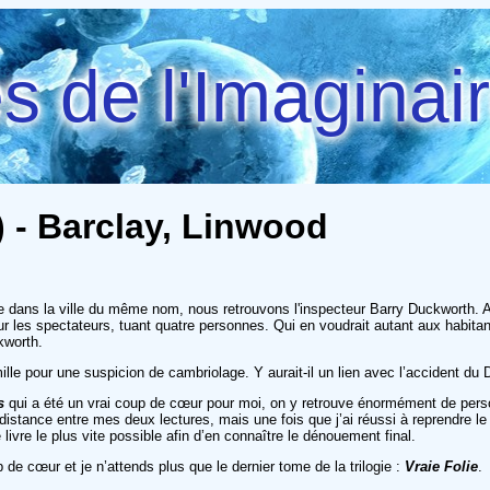
 de l'Imaginai
) - Barclay, Linwood
ule dans la ville du même nom, nous retrouvons l'inspecteur Barry Duckworth. A
sur les spectateurs, tuant quatre personnes. Qui en voudrait autant aux habit
ckworth.
le pour une suspicion de cambriolage. Y aurait-il un lien avec l’accident du Dr
s
qui a été un vrai coup de cœur pour moi, on y retrouve énormément de person
 distance entre mes deux lectures, mais une fois que j’ai réussi à reprendre le fi
livre le plus vite possible afin d’en connaître le dénouement final.
de cœur et je n’attends plus que le dernier tome de la trilogie :
Vraie Folie
.