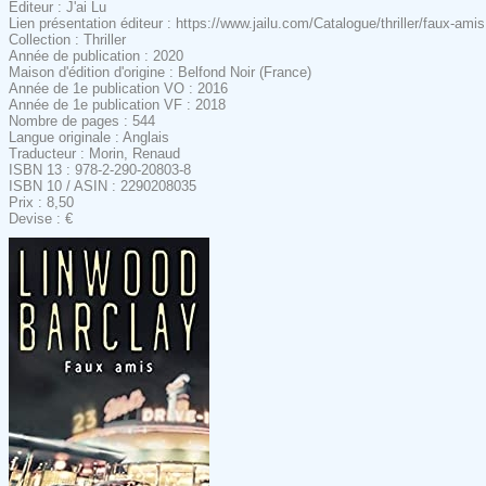
Editeur : J'ai Lu
Lien présentation éditeur : https://www.jailu.com/Catalogue/thriller/faux-amis
Collection : Thriller
Année de publication : 2020
Maison d'édition d'origine : Belfond Noir (France)
Année de 1e publication VO : 2016
Année de 1e publication VF : 2018
Nombre de pages : 544
Langue originale : Anglais
Traducteur : Morin, Renaud
ISBN 13 : 978-2-290-20803-8
ISBN 10 / ASIN : 2290208035
Prix : 8,50
Devise : €