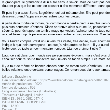
le grand-père, le grand-oncle d'un autre sans le savoir. Mais ce n'est pas co
d'autant plus que les actions se passent à des moments différents, sans qu'
Et puis il y a aussi Serre, la geôlière, qui est métamorphe. Elle peut prendr
desseins, prend l'apparence des autres pour les piéger.
A partir de la moitié du roman, j'ai commencé à perdre pied, à ne plus rien
plusieurs centaines d'années. Kihrin se trouve alors sur une île, prisonnier ma
sécurité, pour échapper au terrible mage qui voulait l'acheter pour le tuer, o
rare, et beaucoup de personnes aimeraient entrer en sa possession. Mais le b
Vous l'aurez compris, c'est un univers très vaste, très dense, avec énorméme
lexique à quoi cela correspond - ce que j'ai vite arrêté de faire... Il y a au
historique, ou juste un commentaire ironique. Était-ce vraiment utile ?
L'autrice sait dans quel monde ses personnages évoluent, mais c'est plus diffic
canaliser pour réussir à transcrire son univers de façon simple. Les mots 
Il y a tout de même de bonnes choses dans ce roman plein d'ambition : un un
belles relations entre certains personnages. Ce roman peut plaire aux amat
Editeur : Bragelonne
Lien présentation éditeur : https://www.bragelonne.fr/catalogue/979102810759
Année de publication : 2020
Nombre de pages : 696
Langue originale : Anglais (Etats-Unis)
Traducteur : Malagoli, Louise
ISBN 13 : 979-1-0281-0474-0
ISBN 10 / ASIN : B083N4KV4L
Prix : 12.99
Devise : €