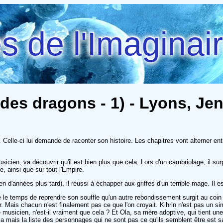
 de l'Imaginai
 des dragons - 1) - Lyons, Je
lle-ci lui demande de raconter son histoire. Les chapitres vont alterner entre 
sicien, va découvrir qu'il est bien plus que cela. Lors d'un cambriolage, il sur
, ainsi que sur tout l'Empire.
 d'années plus tard), il réussi à échapper aux griffes d'un terrible mage. Il 
e le temps de reprendre son souffle qu'un autre rebondissement surgit au coi
ais chacun n'est finalement pas ce que l'on croyait. Kihrin n'est pas un simpl
le musicien, n'est-il vraiment que cela ? Et Ola, sa mère adoptive, qui tient u
is la liste des personnages qui ne sont pas ce qu'ils semblent être est sans fi