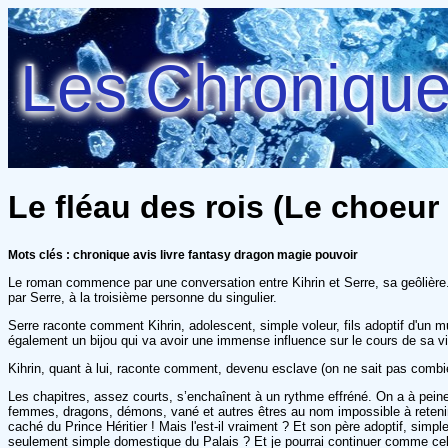
Les Chroniques
Le fléau des rois (Le choeur
Mots clés : chronique avis livre fantasy dragon magie pouvoir
Le roman commence par une conversation entre Kihrin et Serre, sa geôlière. Ce
par Serre, à la troisième personne du singulier.
Serre raconte comment Kihrin, adolescent, simple voleur, fils adoptif d'un mu
également un bijou qui va avoir une immense influence sur le cours de sa vie
Kihrin, quant à lui, raconte comment, devenu esclave (on ne sait pas combien
Les chapitres, assez courts, s’enchaînent à un rythme effréné. On a à pein
femmes, dragons, démons, vané et autres êtres au nom impossible à retenir. M
caché du Prince Héritier ! Mais l'est-il vraiment ? Et son père adoptif, simp
seulement simple domestique du Palais ? Et je pourrai continuer comme cela ma