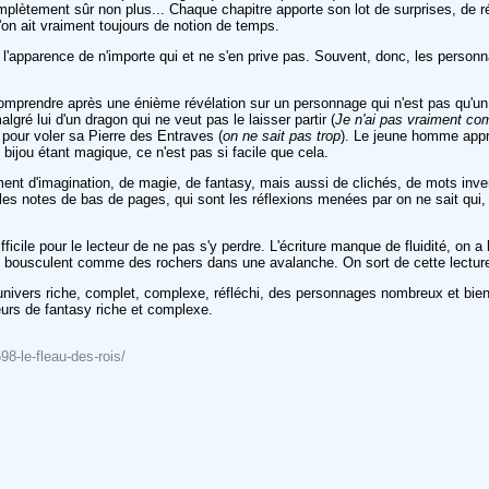
mplètement sûr non plus... Chaque chapitre apporte son lot de surprises, de rév
on ait vraiment toujours de notion de temps.
e l'apparence de n'importe qui et ne s'en prive pas. Souvent, donc, les personn
 comprendre après une énième révélation sur un personnage qui n'est pas qu'un
lgré lui d'un dragon qui ne veut pas le laisser partir (
Je n'ai pas vraiment com
u pour voler sa Pierre des Entraves (
on ne sait pas trop
). Le jeune homme appre
ijou étant magique, ce n'est pas si facile que cela.
nt d'imagination, de magie, de fantasy, mais aussi de clichés, de mots inventés
ssi les notes de bas de pages, qui sont les réflexions menées par on ne sait qui,
ile pour le lecteur de ne pas s'y perdre. L'écriture manque de fluidité, on a la
se bousculent comme des rochers dans une avalanche. On sort de cette lecture
ivers riche, complet, complexe, réfléchi, des personnages nombreux et bien d
eurs de fantasy riche et complexe.
8-le-fleau-des-rois/