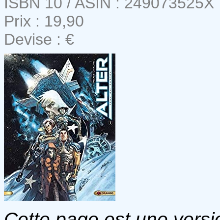
ISBN 10 / ASIN : 249073525X
Prix : 19,90
Devise : €
Cette page est une versio