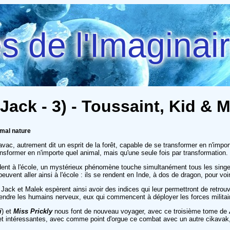
 de l'Imaginai
Jack - 3) - Toussaint, Kid & M
imal nature
vac, autrement dit un esprit de la forêt, capable de se transformer en n'impor
nsformer en n'importe quel animal, mais qu'une seule fois par transformation.
ndent à l'école, un mystérieux phénomène touche simultanément tous les singe
vent aller ainsi à l'école : ils se rendent en Inde, à dos de dragon, pour voir
. Jack et Malek espèrent ainsi avoir des indices qui leur permettront de ret
rendre les humains nerveux, eux qui commencent à déployer les forces militair
i
) et
Miss Prickly
nous font de nouveau voyager, avec ce troisième tome de
et intéressantes, avec comme point d'orgue ce combat avec un autre cikavak,