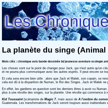
Les Chroniques
La planète du singe (Animal 
Mots clés : chronique avis bande dessinée bd jeunesse aventure ecologie an
Les choses sont sur le point de changer pour Jack, qui n'est autre qu'un cika
et ne pourra plus communiquer avec les autres esprits. Il peut encore se tra
Et cela sera encore bien utile : alors que Jack et Malek, son copain, se re
cela est dû à la disparition de Numan, le Roi des Singes. Jack et Malek ne peu
En effet, les gardiens en question sont les derniers êtres à avoir vu Numan
plus à une révolte des singes, sur la planète. Une révolte qui commence à 
Kid Toussaint
(scénariste de
Magic 7
, mais aussi de
A l'ombre du convo
Guatemala. Les transformations de Jack seront toujours aussi inattendues 