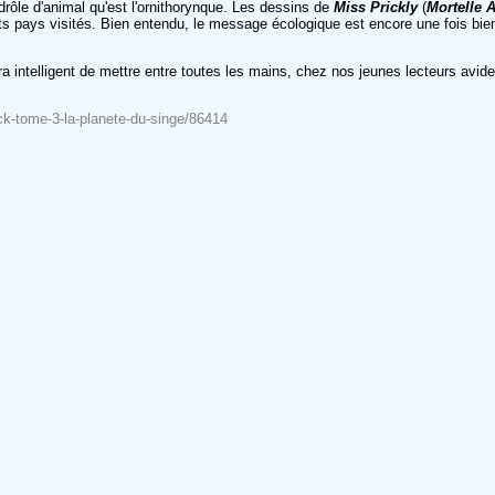
e drôle d'animal qu'est l'ornithorynque. Les dessins de
Miss Prickly
(
Mortelle 
ts pays visités. Bien entendu, le message écologique est encore une fois bie
a intelligent de mettre entre toutes les mains, chez nos jeunes lecteurs avide
ack-tome-3-la-planete-du-singe/86414