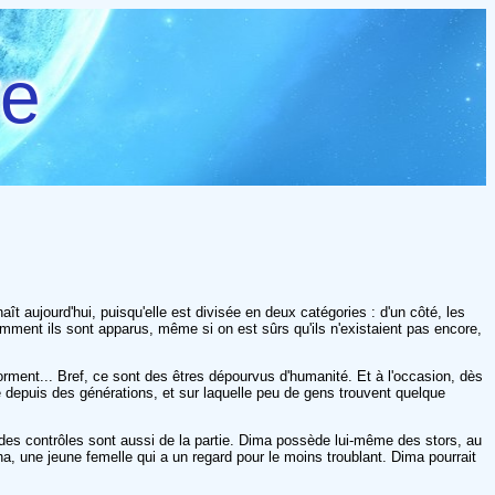
re
t aujourd'hui, puisqu'elle est divisée en deux catégories : d'un côté, les
omment ils sont apparus, même si on est sûrs qu'ils n'existaient pas encore,
 dorment... Bref, ce sont des êtres dépourvus d'humanité. Et à l'occasion, dès
e depuis des générations, et sur laquelle peu de gens trouvent quelque
i des contrôles sont aussi de la partie. Dima possède lui-même des stors, au
cha, une jeune femelle qui a un regard pour le moins troublant. Dima pourrait