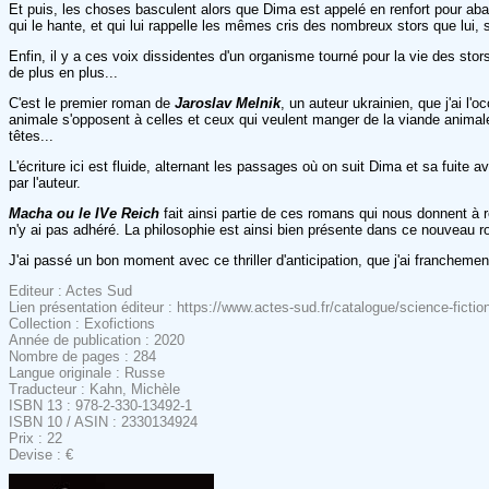
Et puis, les choses basculent alors que Dima est appelé en renfort pour abattr
qui le hante, et qui lui rappelle les mêmes cris des nombreux stors que lui, 
Enfin, il y a ces voix dissidentes d'un organisme tourné pour la vie des sto
de plus en plus...
C'est le premier roman de
Jaroslav Melnik
, un auteur ukrainien, que j'ai l'
animale s'opposent à celles et ceux qui veulent manger de la viande animale 
têtes...
L'écriture ici est fluide, alternant les passages où on suit Dima et sa fuite
par l'auteur.
Macha ou le IVe Reich
fait ainsi partie de ces romans qui nous donnent à r
n'y ai pas adhéré. La philosophie est ainsi bien présente dans ce nouveau
J'ai passé un bon moment avec ce thriller d'anticipation, que j'ai franchement 
Editeur : Actes Sud
Lien présentation éditeur : https://www.actes-sud.fr/catalogue/science-fictio
Collection : Exofictions
Année de publication : 2020
Nombre de pages : 284
Langue originale : Russe
Traducteur : Kahn, Michèle
ISBN 13 : 978-2-330-13492-1
ISBN 10 / ASIN : 2330134924
Prix : 22
Devise : €