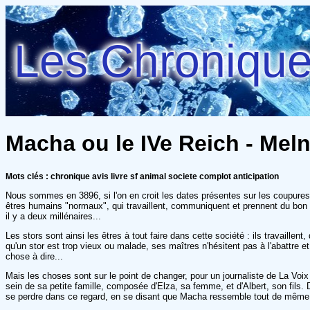
Les Chroniques
Macha ou le IVe Reich - Meln
Mots clés : chronique avis livre sf animal societe complot anticipation
Nous sommes en 3896, si l'on en croit les dates présentes sur les coupures d
êtres humains "normaux", qui travaillent, communiquent et prennent du bon te
il y a deux millénaires...
Les stors sont ainsi les êtres à tout faire dans cette société : ils travaille
qu'un stor est trop vieux ou malade, ses maîtres n'hésitent pas à l'abattre 
chose à dire...
Mais les choses sont sur le point de changer, pour un journaliste de La Voix
sein de sa petite famille, composée d'Elza, sa femme, et d'Albert, son fils. D
se perdre dans ce regard, en se disant que Macha ressemble tout de même