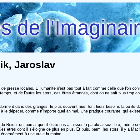
 de l'Imaginai
ik, Jaroslav
e presse locales. L'Humanité n'est pas tout à fait comme celle que l'on connaî
mps, et de l'autre les stors, des êtres étranges, dont on ne sait plus trop c
nt, dorment dans des granges, le plus souvent nus, font leurs besoins là où ils
et à le dépecer, comme n'importe quel animal. Une pratique courante, qui exist
 du Reich, un journal qui n'hésite pas à laisser la parole assez libre, même s
es êtres dont il s'éloigne de plus en plus. Et puis, parmi les stors, il y a Ma
 énormément à une vraie humaine...