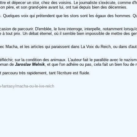
e et dépecer un stor, chez des voisins. Le journaliste s'exécute, comme d'habit
son père, et son grand-père avant lui, ont tué depuis bien des décennies.
rs. Quelques voix qui prétendent que les stors sont les égaux des hommes. Que
occasion de parcourir. D'emblée, le livre interroge, interpelle, notamment lors
à tout prix. Un débat éternel, où il semble bien impossible de mettre des gens
 avec Macha, et les articles qui paraissent dans La Voix du Reich, ou dans d'au
éfléchir, sur la condition des animaux. L'auteur fait le parallèle avec le nazi
 roman de
Jaroslav Melnik
, et que l'on adhère ou pas, cela fait un bien fou de 
parcouru très rapidement, tant l'écriture est fluide.
n-fantasy/macha-ou-le-ive-reich