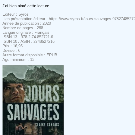
J'ai bien aimé cette lecture.
Editeur : Syros
Lien présentation éditeur : https://www.syros.fr/jours-sauvages-9782748527
Année de publication : 2020
Nombre de pages : 288
Langue originale : Français
ISBN 13 : 978-2-74-852721-6
ISBN 10 / ASIN : 2748527216
Prix : 16,95
Devise : €
Autre format disponible : EPUB
Age minimum : 13