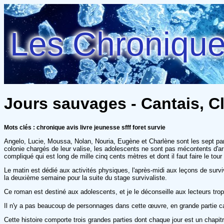
Les Chroniques
Jours sauvages - Cantais, Cl
Mots clés : chronique avis livre jeunesse sfff foret survie
Angelo, Lucie, Moussa, Nolan, Nouria, Eugène et Charlène sont les sept partic
colonie chargés de leur valise, les adolescents ne sont pas mécontents d'arrive
compliqué qui est long de mille cinq cents mètres et dont il faut faire le tou
Le matin est dédié aux activités physiques, l'après-midi aux leçons de surviv
la deuxième semaine pour la suite du stage survivaliste.
Ce roman est destiné aux adolescents, et je le déconseille aux lecteurs trop 
Il n'y a pas beaucoup de personnages dans cette œuvre, en grande partie car 
Cette histoire comporte trois grandes parties dont chaque jour est un chapitre