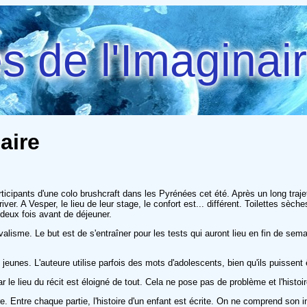
 de l'Imaginai
aire
ipants d'une colo brushcraft dans les Pyrénées cet été. Après un long trajet de
r. A Vesper, le lieu de leur stage, le confort est... différent. Toilettes sèche
r deux fois avant de déjeuner.
alisme. Le but est de s'entraîner pour les tests qui auront lieu en fin de sem
jeunes. L'auteure utilise parfois des mots d'adolescents, bien qu'ils puissent ê
le lieu du récit est éloigné de tout. Cela ne pose pas de problème et l'histo
. Entre chaque partie, l'histoire d'un enfant est écrite. On ne comprend son int