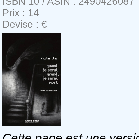
ISBN 10 / ASIN : 2490426087
Prix : 14
Devise : €
Cette page est une versio