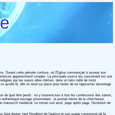
re
ons. Durant cette période confuse, où l'Église commençait à asseoir son
 existences apparemment simples. La principale source les concernant est une
s rédigées par les sœurs elles-mêmes, dans un latin mêlé de mots
 qu'elle lit, elle se rend sur place pour tenter de se rapprocher davantage
 aussi de quoi être perdu : on y trouvera tour à tour les confessions des sœurs,
uthentique ouvrage universitaire ; le journal intime de la chercheuse,
n manuscrit médiéval. Le roman suit ainsi, page après page, l'évolution de
s faire douter, tant l'érudition de l'autrice et son usage consommé de la