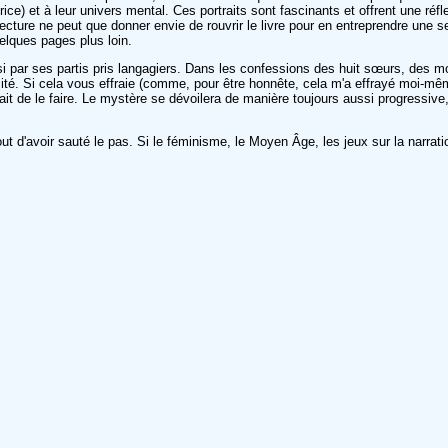
ce) et à leur univers mental. Ces portraits sont fascinants et offrent une réfl
ecture ne peut que donner envie de rouvrir le livre pour en entreprendre une sec
uelques pages plus loin.
 par ses partis pris langagiers. Dans les confessions des huit sœurs, des mo
é. Si cela vous effraie (comme, pour être honnête, cela m'a effrayé moi-même
fait de le faire. Le mystère se dévoilera de manière toujours aussi progressive,
ut d'avoir sauté le pas. Si le féminisme, le Moyen Âge, les jeux sur la narrati