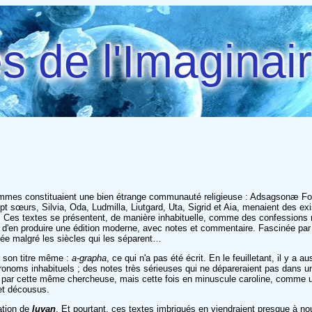
 de l'Imaginai
uit femmes constituaient une bien étrange communauté religieuse : Adsagsonæ F
sept sœurs, Silvia, Oda, Ludmilla, Liutgard, Uta, Sigrid et Aia, menaient des
ne. Ces textes se présentent, de manière inhabituelle, comme des confession
'en produire une édition moderne, avec notes et commentaire. Fascinée par ce
iée malgré les siècles qui les séparent…
r son titre même :
a-grapha
, ce qui n'a pas été écrit. En le feuilletant, il y a
oms inhabituels ; des notes très sérieuses qui ne dépareraient pas dans un a
in par cette même chercheuse, mais cette fois en minuscule caroline, comme u
 et décousus.
ation de
luvan
. Et pourtant, ces textes imbriqués en viendraient presque à nou