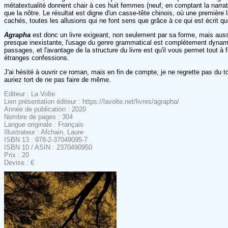
métatextualité donnent chair à ces huit femmes (neuf, en comptant la narratri
que la nôtre. Le résultat est digne d'un casse-tête chinois, où une première l
cachés, toutes les allusions qui ne font sens que grâce à ce qui est écrit q
Agrapha
est donc un livre exigeant, non seulement par sa forme, mais aussi
presque inexistante, l'usage du genre grammatical est complètement dynamit
passages, et l'avantage de la structure du livre est qu'il vous permet tout à 
étranges confessions.
J'ai hésité à ouvrir ce roman, mais en fin de compte, je ne regrette pas du to
auriez tort de ne pas faire de même.
Editeur : La Volte
Lien présentation éditeur : https://lavolte.net/livres/agrapha/
Année de publication : 2020
Nombre de pages : 304
Langue originale : Français
Illustrateur : Afchain, Laure
ISBN 13 : 978-2-37049095-7
ISBN 10 / ASIN : 2370490950
Prix : 20
Devise : €