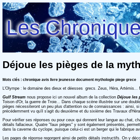
Les Chroniques
Déjoue les pièges de la myth
Mots clés : chronique avis livre jeunesse document mythologie piege grece
L'Olympe : le domaine des dieux et déesses grecs. Zeus, Héra, Artémis... M
Gulf Stream
nous propose ici un nouvel album de la collection
Déjoue les 
Toison d'Or, la guerre de Troie... Dans chaque scène illustrée sur une doubl
pièges nécessiteront un peu plus d'attention ou de connaissances : ainsi, si 
précédemment vu qu'il s'agit du deuxième et du sixième des Travaux d'Héra
Pour vérifier ses réponses ou pour ceux qui donnent leur langue au chat, ch
détails fallacieux. Quatre "faux pièges" y sont également présentés, permet
dans la caverne du cyclope, puisque celui-ci est un berger qui le fabrique a
Les pages de réponse regorgent ainsi de petits détails instructifs. On y déc