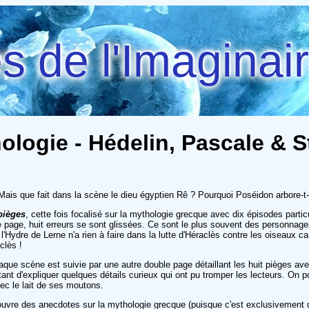
 de l'Imaginai
ologie - Hédelin, Pascale & S
ais que fait dans la scène le dieu égyptien Rê ? Pourquoi Poséidon arbore-t-i
pièges
, cette fois focalisé sur la mythologie grecque avec dix épisodes parti
e page, huit erreurs se sont glissées. Ce sont le plus souvent des personnage
l'Hydre de Lerne n'a rien à faire dans la lutte d'Héraclès contre les oiseaux c
clès !
aque scène est suivie par une autre double page détaillant les huit pièges av
tant d'expliquer quelques détails curieux qui ont pu tromper les lecteurs. On 
vec le lait de ses moutons.
ouvre des anecdotes sur la mythologie grecque (puisque c'est exclusivement de 