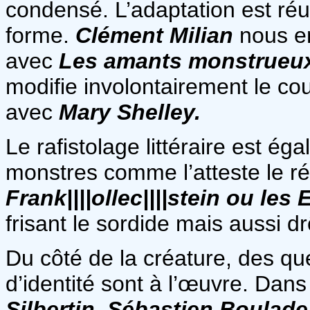
condensé. L’adaptation est réus
forme.
Clément Milian
nous e
avec
Les amants monstrueux
modifie involontairement le cou
avec
Mary Shelley.
Le rafistolage littéraire est é
monstres comme l’atteste le ré
Frank||||ollec||||stein ou le
frisant le sordide mais aussi dr
Du côté de la créature, des qu
d’identité sont à l’œuvre. Dan
Silbertin
,
Sébastien Boulade