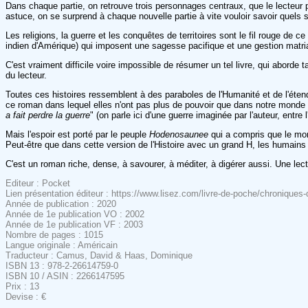
Dans chaque partie, on retrouve trois personnages centraux, que le lecteur pe
astuce, on se surprend à chaque nouvelle partie à vite vouloir savoir quels 
Les religions, la guerre et les conquêtes de territoires sont le fil rouge d
indien d'Amérique) qui imposent une sagesse pacifique et une gestion matriar
C'est vraiment difficile voire impossible de résumer un tel livre, qui aborde
du lecteur.
Toutes ces histoires ressemblent à des paraboles de l'Humanité et de l'éte
ce roman dans lequel elles n'ont pas plus de pouvoir que dans notre monde 
a fait perdre la guerre
" (on parle ici d'une guerre imaginée par l'auteur, entre 
Mais l'espoir est porté par le peuple
Hodenosaunee
qui a compris que le mo
Peut-être que dans cette version de l'Histoire avec un grand H, les humains t
C'est un roman riche, dense, à savourer, à méditer, à digérer aussi. Une lect
Editeur : Pocket
Lien présentation éditeur : https://www.lisez.com/livre-de-poche/chroniqu
Année de publication : 2020
Année de 1e publication VO : 2002
Année de 1e publication VF : 2003
Nombre de pages : 1015
Langue originale : Américain
Traducteur : Camus, David & Haas, Dominique
ISBN 13 : 978-2-26614759-0
ISBN 10 / ASIN : 2266147595
Prix : 13
Devise : €