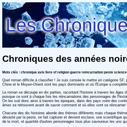
Les Chroniques
Chroniques des années noir
Mots clés : chronique avis livre sf religion guerre reincarnation peste science
Quel roman difficile à classifier ! Je suis censée le mettre en catégorie SF
Chine et le Moyen-Orient sont les pays dominants et où l'Europe a complètem
Le roman se découpe en dix parties, racontant l'histoire à travers les âge
puisque ce sont à chaque fois les réincarnations des personnages de l'histo
On les suit donc ainsi à travers les époques, dans des pays voire des cont
âmes se retrouvent avant de savoir comment et où elles vont se réincarner et
Chacune des dix histoires aborde des thèmes différents mais chaque thème e
dévasté par la peste, se fait capturer et devient esclave, une scientifique 
de la mort, et quantité d'autres personnages tous plus savoureux les uns qu