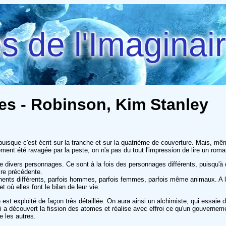
 de l'Imaginai
es - Robinson, Kim Stanley
, puisque c'est écrit sur la tranche et sur la quatrième de couverture. Mais, m
ent été ravagée par la peste, on n'a pas du tout l'impression de lire un roman
s de divers personnages. Ce sont à la fois des personnages différents, puisqu
ire précédente.
inents différents, parfois hommes, parfois femmes, parfois même animaux. A l
 où elles font le bilan de leur vie.
st exploité de façon très détaillée. On aura ainsi un alchimiste, qui essaie 
qui a découvert la fission des atomes et réalise avec effroi ce qu'un gouvern
e les autres.