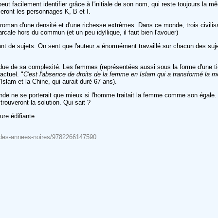
ut facilement identifier grâce à l'initiale de son nom, qui reste toujours la m
seront les personnages K, B et I.
e ce roman d'une densité et d'une richesse extrêmes. Dans ce monde, trois civil
cale hors du commun (et un peu idyllique, il faut bien l'avouer)
 tant de sujets. On sent que l'auteur a énormément travaillé sur chacun des suj
ndue de sa complexité. Les femmes (représentées aussi sous la forme d'une t
actuel. "
C'est l'absence de droits de la femme en Islam qui a transformé la moi
l'Islam et la Chine, qui aurait duré 67 ans).
nde ne se porterait que mieux si l'homme traitait la femme comme son égale.
rouveront la solution. Qui sait ?
ure édifiante.
es-des-annees-noires/9782266147590