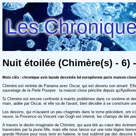
Les Chroniques
Nuit étoilée (Chimère(s) - 6
Mots clés : chronique avis bande dessinée bd européenne paris maison clos
Chimère est rentrée de Panama avec Oscar, qui est devenu son amant. Elle r
sauvetage de
la Perle Pourpre
: la maison close périclite depuis qu'Apollonie
Si Chimère est encore confronté à maints problèmes dans ce sixième et derni
main, aidée par Oscar, et elle va de l'avant, bien décidée à se construire un
Les dessins, qui m'avaient un peu chagrinés dans le tome précédent, ont ici
neuve, la Provence où Vincent van Gogh est interné, les champs de blé peint
A travers le destin imaginaire de Chimère, qui aura été au cœur des événem
traversées par la jeune fille, mais elle nous laisse sur une note légère bien
grande Histoire pour nous tenir en haleine, le tout sublimé par des dessins fo