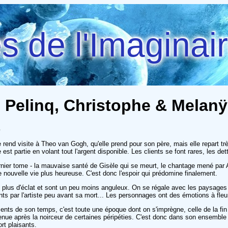
 de l'Imaginai
) - Pelinq, Christophe & Melan
e
end visite à Theo van Gogh, qu'elle prend pour son père, mais elle repart trè
 est partie en volant tout l'argent disponible. Les clients se font rares, les de
er tome - la mauvaise santé de Gisèle qui se meurt, le chantage mené par Apo
e nouvelle vie plus heureuse. C'est donc l'espoir qui prédomine finalement.
 plus d'éclat et sont un peu moins anguleux. On se régale avec les paysages 
s par l'artiste peu avant sa mort... Les personnages ont des émotions à fleur 
ents de son temps, c'est toute une époque dont on s'imprègne, celle de la f
venue après la noirceur de certaines péripéties. C'est donc dans son ensemble un
rt plaisants.