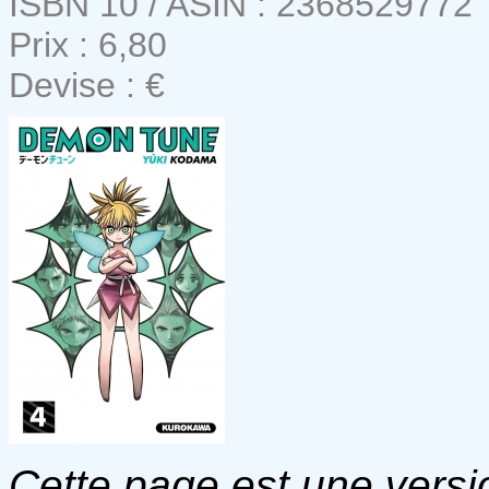
ISBN 10 / ASIN : 2368529772
Prix : 6,80
Devise : €
Cette page est une versio