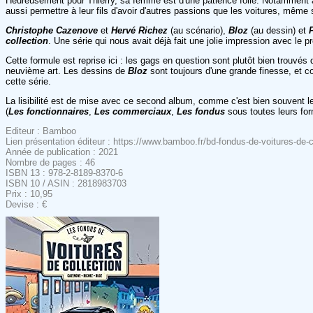
Heureusement pour Thierry, sa femme est d'une patience folle. Notamment avec
aussi permettre à leur fils d'avoir d'autres passions que les voitures, même
Christophe Cazenove
et
Hervé Richez
(au scénario),
Bloz
(au dessin) et
collection
. Une série qui nous avait déjà fait une jolie impression avec le p
Cette formule est reprise ici : les gags en question sont plutôt bien trouv
neuvième art. Les dessins de
Bloz
sont toujours d'une grande finesse, et c
cette série.
La lisibilité est de mise avec ce second album, comme c'est bien souvent l
(
Les fonctionnaires
,
Les commerciaux
,
Les fondus
sous toutes leurs form
Editeur : Bamboo
Lien présentation éditeur : https://www.bamboo.fr/bd-fondus-de-voitures-de
Année de publication : 2021
Nombre de pages : 46
ISBN 13 : 978-2-8189-8370-6
ISBN 10 / ASIN : 2818983703
Prix : 10,95
Devise : €