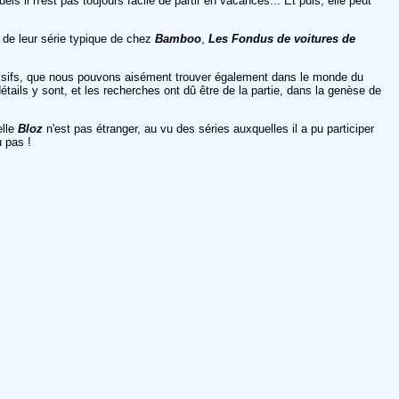
 il n'est pas toujours facile de partir en vacances... Et puis, elle peut
 de leur série typique de chez
Bamboo
,
Les Fondus de voitures de
mpulsifs, que nous pouvons aisément trouver également dans le monde du
ails y sont, et les recherches ont dû être de la partie, dans la genèse de
elle
Bloz
n'est pas étranger, au vu des séries auxquelles il a pu participer
u pas !