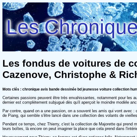
Les Chroniques
Les fondus de voitures de col
Cazenove, Christophe & Ric
Mots clés : chronique avis bande dessinée bd jeunesse voiture collection h
Certaines passions peuvent être très envahissantes, notamment pour les autr
dernier est complètement subjugué dès qu'il aperçoit le moindre modèle anci
Par contre, quand on a une passion, on a souvent les amis qui vont avec : d'
de Piang, qui semble s'être lancé dans une collection des volants de vieill
Pendant ce temps, chez Thierry, c'est la collection de Majorette qui prend mo
leurs boîtes, là encore on peut imaginer la place que cela prend dans l'intérie