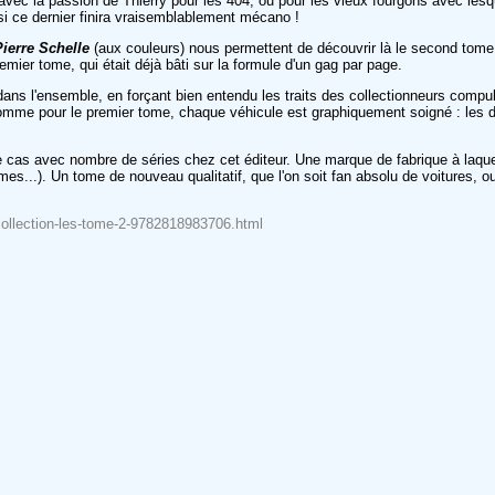
 la passion de Thierry pour les 404, ou pour les vieux fourgons avec lesquels
 si ce dernier finira vraisemblablement mécano !
Pierre Schelle
(aux couleurs) nous permettent de découvrir là le second tome
remier tome, qui était déjà bâti sur la formule d'un gag par page.
és dans l'ensemble, en forçant bien entendu les traits des collectionneurs co
omme pour le premier tome, chaque véhicule est graphiquement soigné : les dét
e cas avec nombre de séries chez cet éditeur. Une marque de fabrique à laqu
es...). Un tome de nouveau qualitatif, que l'on soit fan absolu de voitures, o
-collection-les-tome-2-9782818983706.html