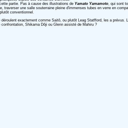
 cette partie. Pas à cause des illustrations de
Yamato Yamamoto
, qui sont t
cque, traverser une salle souterraine pleine d'immenses tubes en verre en co
plutôt conventionnel.
 déroulent exactement comme Saitô, ou plutôt Leag Statfford, les a prévus. L
tte confrontation, Shikama Dôji ou Glenn assisté de Mahiru ?