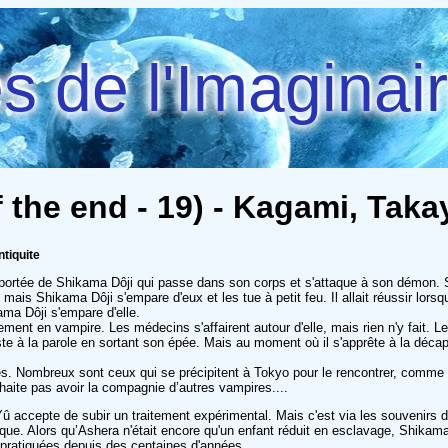
 de l'Imaginai
f the end - 19) - Kagami, Ta
tiquite
 portée de Shikama Dôji qui passe dans son corps et s'attaque à son démon. 
 mais Shikama Dôji s'empare d'eux et les tue à petit feu. Il allait réussir lor
ama Dôji s'empare d'elle.
ent en vampire. Les médecins s'affairent autour d'elle, mais rien n'y fait. L
ste à la parole en sortant son épée. Mais au moment où il s'apprête à la décap
 Nombreux sont ceux qui se précipitent à Tokyo pour le rencontrer, comme Urd
uhaite pas avoir la compagnie d’autres vampires....
 Yû accepte de subir un traitement expérimental. Mais c'est via les souvenir
ue. Alors qu’Ashera n'était encore qu'un enfant réduit en esclavage, Shikama 
s pratiquées depuis des centaines d'années.