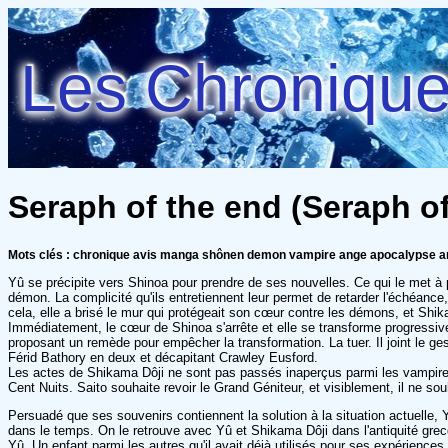
Les Chroniques
Seraph of the end (Seraph o
Mots clés : chronique avis manga shônen demon vampire ange apocalypse an
Yû se précipite vers Shinoa pour prendre de ses nouvelles. Ce qui le met à
démon. La complicité qu'ils entretiennent leur permet de retarder l'échéance,
cela, elle a brisé le mur qui protégeait son cœur contre les démons, et Shik
Immédiatement, le cœur de Shinoa s'arrête et elle se transforme progressivem
proposant un remède pour empêcher la transformation. La tuer. Il joint le ge
Férid Bathory en deux et décapitant Crawley Eusford.
Les actes de Shikama Dôji ne sont pas passés inaperçus parmi les vampires.
Cent Nuits. Saito souhaite revoir le Grand Géniteur, et visiblement, il ne so
Persuadé que ses souvenirs contiennent la solution à la situation actuelle,
dans le temps. On le retrouve avec Yû et Shikama Dôji dans l'antiquité grecq
Yû. Un enfant parmi les autres qu'il avait déjà utilisés pour ses expérience