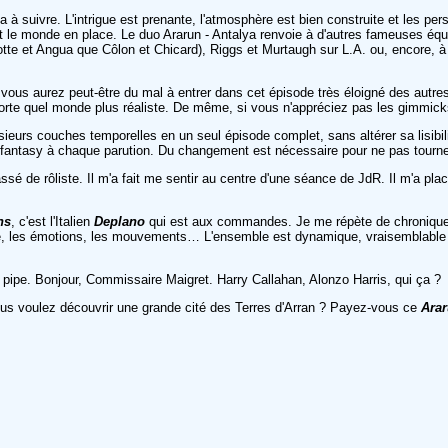
suivre. L'intrigue est prenante, l'atmosphère est bien construite et les perso
out le monde en place. Le duo Ararun - Antalya renvoie à d'autres fameuses éq
e et Angua que Côlon et Chicard), Riggs et Murtaugh sur L.A. ou, encore, à de
, vous aurez peut-être du mal à entrer dans cet épisode très éloigné des autre
mporte quel monde plus réaliste. De même, si vous n'appréciez pas les gimmick
ieurs couches temporelles en un seul épisode complet, sans altérer sa lisibili
 fantasy à chaque parution. Du changement est nécessaire pour ne pas tourne
assé de rôliste. Il m'a fait me sentir au centre d'une séance de JdR. Il m'a pl
ns
, c'est l'Italien
Deplano
qui est aux commandes. Je me répète de chronique en
e, les émotions, les mouvements… L'ensemble est dynamique, vraisemblable et f
 pipe. Bonjour, Commissaire Maigret. Harry Callahan, Alonzo Harris, qui ça ?
ous voulez découvrir une grande cité des Terres d'Arran ? Payez-vous ce
Arar