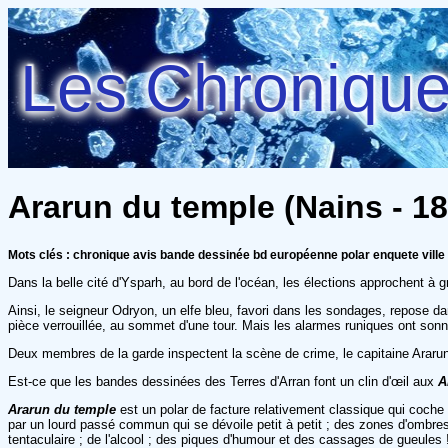
Les Chroniques
Ararun du temple (Nains - 18
Mots clés : chronique avis bande dessinée bd européenne polar enquete ville
Dans la belle cité d'Ysparh, au bord de l'océan, les élections approchent à 
Ainsi, le seigneur Odryon, un elfe bleu, favori dans les sondages, repose d
pièce verrouillée, au sommet d'une tour. Mais les alarmes runiques ont sonn
Deux membres de la garde inspectent la scène de crime, le capitaine Ararun
Est-ce que les bandes dessinées des Terres d'Arran font un clin d'œil aux
A
Ararun du temple
est un polar de facture relativement classique qui coche 
par un lourd passé commun qui se dévoile petit à petit ; des zones d'ombres 
tentaculaire ; de l'alcool ; des piques d'humour et des cassages de gueules 