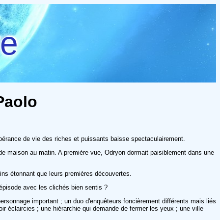
re
Paolo
espérance de vie des riches et puissants baisse spectaculairement.
el de maison au matin. A première vue, Odryon dormait paisiblement dans une
oins étonnant que leurs premières découvertes.
épisode avec les clichés bien sentis ?
 personnage important ; un duo d'enquêteurs foncièrement différents mais liés
r éclaircies ; une hiérarchie qui demande de fermer les yeux ; une ville