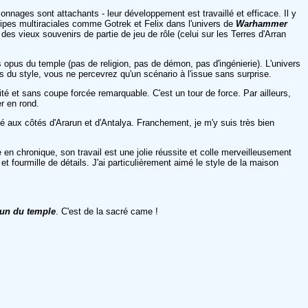
nnages sont attachants - leur développement est travaillé et efficace. Il y
uipes multiraciales comme Gotrek et Felix dans l'univers de
Warhammer
s vieux souvenirs de partie de jeu de rôle (celui sur les Terres d'Arran
s opus du temple (pas de religion, pas de démon, pas d'ingénierie). L'univers
s du style, vous ne percevrez qu'un scénario à l'issue sans surprise.
té et sans coupe forcée remarquable. C'est un tour de force. Par ailleurs,
r en rond.
acé aux côtés d'Ararun et d'Antalya. Franchement, je m'y suis très bien
 chronique, son travail est une jolie réussite et colle merveilleusement
ourmille de détails. J'ai particulièrement aimé le style de la maison
un du temple
. C'est de la sacré came !