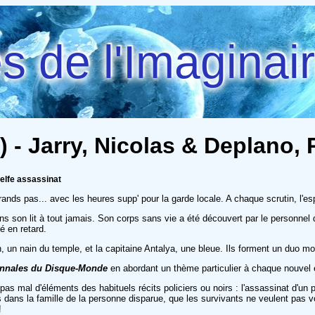
 de l'Imaginai
) - Jarry, Nicolas & Deplano, 
 elfe assassinat
grands pas... avec les heures supp' pour la garde locale. A chaque scrutin, l'
ans son lit à tout jamais. Son corps sans vie a été découvert par le personn
é en retard.
, un nain du temple, et la capitaine Antalya, une bleue. Ils forment un duo m
nnales du Disque-Monde
en abordant un thème particulier à chaque nouvel 
pas mal d'éléments des habituels récits policiers ou noirs : l'assassinat d'un
dans la famille de la personne disparue, que les survivants ne veulent pas voi
!