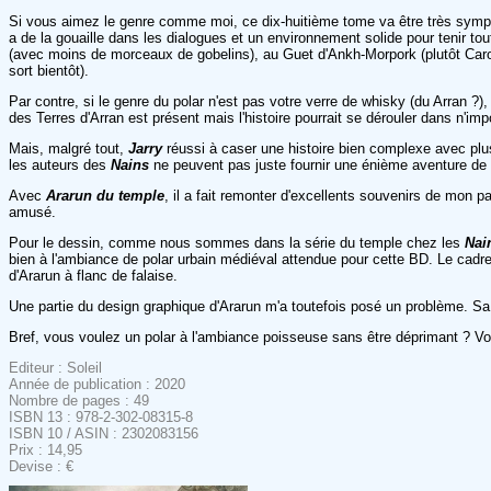
Si vous aimez le genre comme moi, ce dix-huitième tome va être très sympa à 
a de la gouaille dans les dialogues et un environnement solide pour tenir t
(avec moins de morceaux de gobelins), au Guet d'Ankh-Morpork (plutôt Carott
sort bientôt).
Par contre, si le genre du polar n'est pas votre verre de whisky (du Arran ?)
des Terres d'Arran est présent mais l'histoire pourrait se dérouler dans n'i
Mais, malgré tout,
Jarry
réussi à caser une histoire bien complexe avec plus
les auteurs des
Nains
ne peuvent pas juste fournir une énième aventure de
Avec
Ararun du temple
, il a fait remonter d'excellents souvenirs de mon p
amusé.
Pour le dessin, comme nous sommes dans la série du temple chez les
Nai
bien à l'ambiance de polar urbain médiéval attendue pour cette BD. Le cadr
d'Ararun à flanc de falaise.
Une partie du design graphique d'Ararun m'a toutefois posé un problème. Sa
Bref, vous voulez un polar à l'ambiance poisseuse sans être déprimant ? V
Editeur : Soleil
Année de publication : 2020
Nombre de pages : 49
ISBN 13 : 978-2-302-08315-8
ISBN 10 / ASIN : 2302083156
Prix : 14,95
Devise : €