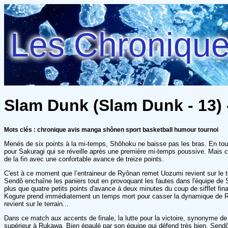
Les Chroniques
Slam Dunk (Slam Dunk - 13) 
Mots clés : chronique avis manga shônen sport basketball humour tournoi
Menés de six points à la mi-temps, Shôhoku ne baisse pas les bras. En tout
pour Sakuragi qui se réveille après une première mi-temps poussive. Mais c'e
de la fin avec une confortable avance de treize points.
C'est à ce moment que l’entraineur de Ryônan remet Uozumi revient sur le ter
Sendô enchaîne les paniers tout en provoquant les fautes dans l'équipe de
plus que quatre petits points d'avance à deux minutes du coup de sifflet fina
Kogure prend immédiatement un temps mort pour casser la dynamique de Ryôna
revient sur le terrain...
Dans ce match aux accents de finale, la lutte pour la victoire, synonyme de 
supérieur à Rukawa. Bien épaulé par son équipe qui défend très bien, Send