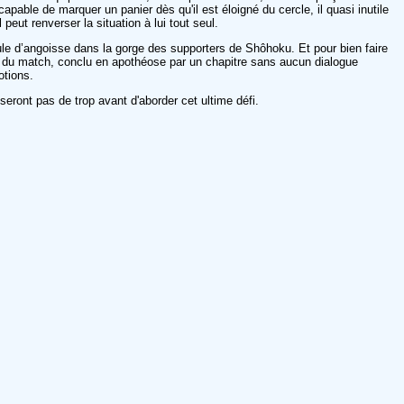
apable de marquer un panier dès qu'il est éloigné du cercle, il quasi inutile
eut renverser la situation à lui tout seul.
ule d’angoisse dans la gorge des supporters de Shôhoku. Et pour bien faire
s du match, conclu en apothéose par un chapitre sans aucun dialogue
otions.
eront pas de trop avant d'aborder cet ultime défi.