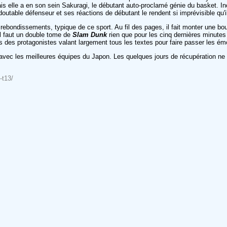
ais elle a en son sein Sakuragi, le débutant auto-proclamé génie du basket. Inc
table défenseur et ses réactions de débutant le rendent si imprévisible qu'il p
ebondissements, typique de ce sport. Au fil des pages, il fait monter une bo
 Il faut un double tome de
Slam Dunk
rien que pour les cinq dernières minute
 des protagonistes valant largement tous les textes pour faire passer les ém
 avec les meilleures équipes du Japon. Les quelques jours de récupération ne s
-t13/