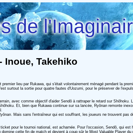
 de l'Imaginai
- Inoue, Takehiko
 premier lieu par Rukawa, qui s'était volontairement ménagé pendant la premi
st surtout la sortie pour quatre fautes d'Uozumi, pour le préserver de l'expul
rain, avec comme objectif d'aider Sendô à rattraper le retard sur Shôhoku. L'e
 Shôhoku. Et, bien que Rukawa continue sur sa lancée, Ryônan remonte inexor
l.
n. Mais sans l'entraîneur qui est souffrant, les joueurs ne trouvent pas de 
ticket pour le tournoi national, est acharnée. Pour l'occasion, Sendô, qui est
ô domine cette fin de match et devient à coup sûr le Most Valuable Player du