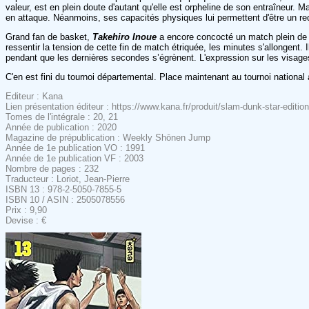
valeur, est en plein doute d'autant qu'elle est orpheline de son entraîneur. M
en attaque. Néanmoins, ses capacités physiques lui permettent d'être un redou
Grand fan de basket,
Takehiro Inoue
a encore concocté un match plein de r
ressentir la tension de cette fin de match étriquée, les minutes s'allongent.
pendant que les dernières secondes s’égrènent. L'expression sur les visages
C'en est fini du tournoi départemental. Place maintenant au tournoi national
Editeur : Kana
Lien présentation éditeur : https://www.kana.fr/produit/slam-dunk-star-edition
Tomes de l'intégrale : 20, 21
Année de publication : 2020
Magazine de prépublication : Weekly Shōnen Jump
Année de 1e publication VO : 1991
Année de 1e publication VF : 2003
Nombre de pages : 232
Traducteur : Loriot, Jean-Pierre
ISBN 13 : 978-2-5050-7855-5
ISBN 10 / ASIN : 2505078556
Prix : 9,90
Devise : €