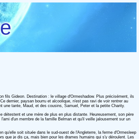
re
on fils Gideon. Destination : le village d'Ormeshadow. Plus précisément, ils
dernier, paysan bourru et alcoolique, n'est pas ravi de voir rentrer au
ent une tante, Maud, et des cousins, Samuel, Peter et la petite Charity.
le détestent et une mère de plus en plus distante. Heureusement, son père
s l'ami d'un membre de la famille Belman et qu'il veille jalousement sur un
 qu'elle soit située dans le sud-ouest de l'Angleterre, la ferme d'Ormesleep
rs que je dis ça, mais bien pour les drames humains qui s'y déroulent. Les