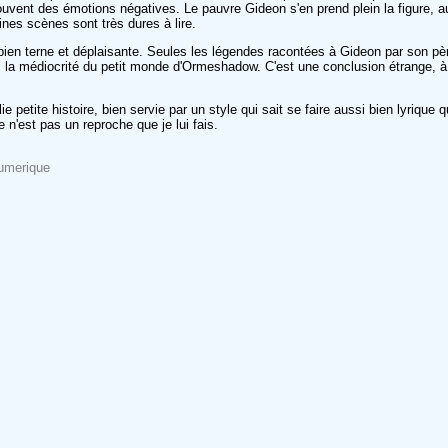
uvent des émotions négatives. Le pauvre Gideon s'en prend plein la figure, a
nes scènes sont très dures à lire.
é bien terne et déplaisante. Seules les légendes racontées à Gideon par son p
s la médiocrité du petit monde d'Ormeshadow. C'est une conclusion étrange, à la
ie petite histoire, bien servie par un style qui sait se faire aussi bien lyriq
e n'est pas un reproche que je lui fais.
numerique