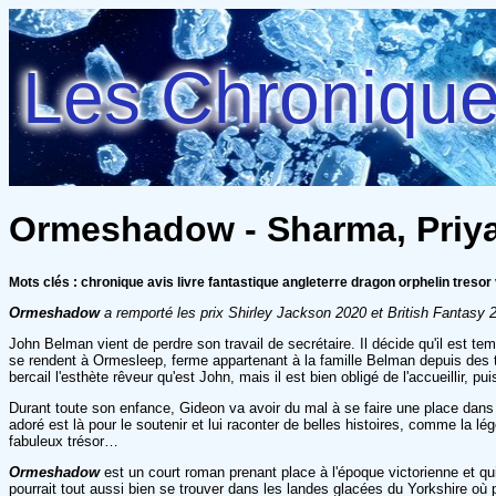
Les Chroniques
Ormeshadow - Sharma, Priy
Mots clés : chronique avis livre fantastique angleterre dragon orphelin tresor
Ormeshadow
a remporté les prix Shirley Jackson 2020 et British Fantasy 2
John Belman vient de perdre son travail de secrétaire. Il décide qu'il est te
se rendent à Ormesleep, ferme appartenant à la famille Belman depuis des te
bercail l'esthète rêveur qu'est John, mais il est bien obligé de l'accueillir,
Durant toute son enfance, Gideon va avoir du mal à se faire une place dans
adoré est là pour le soutenir et lui raconter de belles histoires, comme la lé
fabuleux trésor…
Ormeshadow
est un court roman prenant place à l'époque victorienne et qu
pourrait tout aussi bien se trouver dans les landes glacées du Yorkshire où