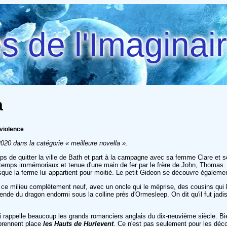
 de l'Imaginai
a
 violence
020 dans la catégorie « meilleure novella ».
mps de quitter la ville de Bath et part à la campagne avec sa femme Clare et s
mps immémoriaux et tenue d'une main de fer par le frère de John, Thomas. Ce 
 puisque la ferme lui appartient pour moitié. Le petit Gideon se découvre égalem
 ce milieu complètement neuf, avec un oncle qui le méprise, des cousins qui 
gende du dragon endormi sous la colline près d'Ormesleep. On dit qu'il fut jadi
i rappelle beaucoup les grands romanciers anglais du dix-neuvième siècle. Bien
 prennent place
les Hauts de Hurlevent
. Ce n'est pas seulement pour les déco