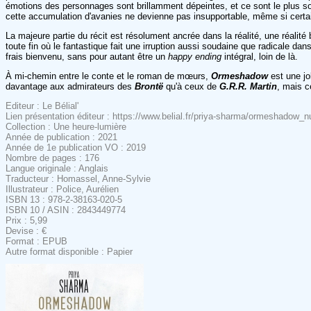
émotions des personnages sont brillamment dépeintes, et ce sont le plus so
cette accumulation d'avanies ne devienne pas insupportable, même si certai
La majeure partie du récit est résolument ancrée dans la réalité, une réalit
toute fin où le fantastique fait une irruption aussi soudaine que radicale dan
frais bienvenu, sans pour autant être un
happy ending
intégral, loin de là.
À mi-chemin entre le conte et le roman de mœurs,
Ormeshadow
est une jol
davantage aux admirateurs des
Brontë
qu'à ceux de
G.R.R. Martin
, mais c
Editeur : Le Bélial'
Lien présentation éditeur : https://www.belial.fr/priya-sharma/ormeshadow_
Collection : Une heure-lumière
Année de publication : 2021
Année de 1e publication VO : 2019
Nombre de pages : 176
Langue originale : Anglais
Traducteur : Homassel, Anne-Sylvie
Illustrateur : Police, Aurélien
ISBN 13 : 978-2-38163-020-5
ISBN 10 / ASIN : 2843449774
Prix : 5,99
Devise : €
Format : EPUB
Autre format disponible : Papier