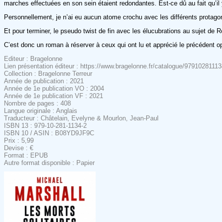
marches effectuées en son sein étaient redondantes. Est-ce dû au fait qu’i
Personnellement, je n’ai eu aucun atome crochu avec les différents protagonis
Et pour terminer, le pseudo twist de fin avec les élucubrations au sujet de 
C’est donc un roman à réserver à ceux qui ont lu et apprécié le précédent o
Editeur : Bragelonne
Lien présentation éditeur : https://www.bragelonne.fr/catalogue/979102811134
Collection : Bragelonne Terreur
Année de publication : 2021
Année de 1e publication VO : 2004
Année de 1e publication VF : 2021
Nombre de pages : 408
Langue originale : Anglais
Traducteur : Châtelain, Evelyne & Mourlon, Jean-Paul
ISBN 13 : 979-10-281-1134-2
ISBN 10 / ASIN : B08YD9JF9C
Prix : 5,99
Devise : €
Format : EPUB
Autre format disponible : Papier