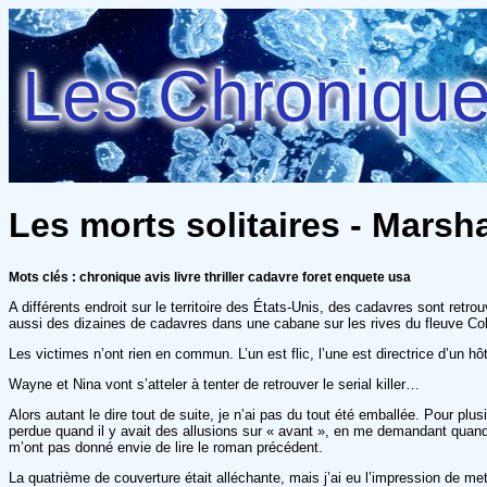
Les Chroniques
Les morts solitaires - Marsha
Mots clés : chronique avis livre thriller cadavre foret enquete usa
A différents endroit sur le territoire des États-Unis, des cadavres sont retr
aussi des dizaines de cadavres dans une cabane sur les rives du fleuve Co
Les victimes n’ont rien en commun. L’un est flic, l’une est directrice d’un
Wayne et Nina vont s’atteler à tenter de retrouver le serial killer…
Alors autant le dire tout de suite, je n’ai pas du tout été emballée. Pour plus
perdue quand il y avait des allusions sur « avant », en me demandant quand 
m’ont pas donné envie de lire le roman précédent.
La quatrième de couverture était alléchante, mais j’ai eu l’impression de mett