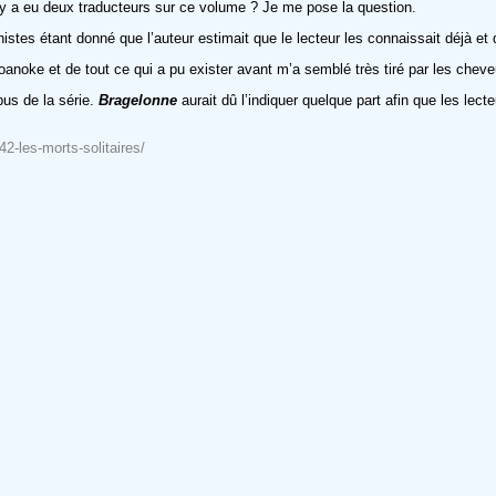
l y a eu deux traducteurs sur ce volume ? Je me pose la question.
tes étant donné que l’auteur estimait que le lecteur les connaissait déjà et qu
Roanoke et de tout ce qui a pu exister avant m’a semblé très tiré par les chev
pus de la série.
Bragelonne
aurait dû l’indiquer quelque part afin que les le
2-les-morts-solitaires/