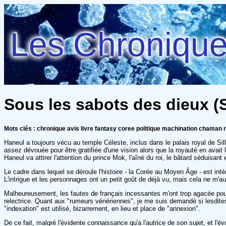
Les Chroniques
Sous les sabots des dieux (S
Mots clés : chronique avis livre fantasy coree politique machination chaman r
Haneul a toujours vécu au temple Céleste, inclus dans le palais royal de Sill
assez dévouée pour être gratifiée d'une vision alors que la royauté en avait
Haneul va attirer l'attention du prince Mok, l'aîné du roi, le bâtard séduisa
Le cadre dans lequel se déroule l'histoire - la Corée au Moyen Âge - est inté
L'intrigue et les personnages ont un petit goût de déjà vu, mais cela ne m'au
Malheureusement, les fautes de français incessantes m'ont trop agacée pou
relectrice. Quant aux "rumeurs vénériennes", je me suis demandé si lesdites
"indexation" est utilisé, bizarrement, en lieu et place de "annexion".
De ce fait, malgré l'évidente connaissance qu'a l'autrice de son sujet, et l'