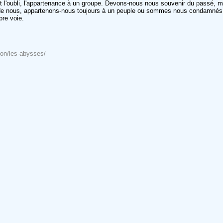
et l'oubli, l'appartenance à un groupe. Devons-nous nous souvenir du passé, mê
te-il de nous, appartenons-nous toujours à un peuple ou sommes nous condamnés 
pre voie.
tion/les-abysses/