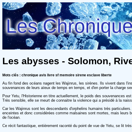
Les Chroniques
Les abysses - Solomon, Riv
Mots clés : chronique avis livre sf memoire sirene esclave liberte
Au fin fond des océans nagent les Wajinrus, les sirènes. Ils vivent dans l'in
souvenances de leurs aïeux de temps en temps, et d'en porter la charge seu
Pour Yetu, l'Historienne en titre actuellement, le poids des souvenances est
Très sensible, elle se meurt de connaitre la violence qui a présidé à la nai
Car les Wajinrus sont les descendants d'orphelins humains très particuliers.
enceintes et donc considérées comme malsaines sont mortes, mais leurs bé
de l'océan.
Ce récit fantastique, entièrement raconté du point de vue de Yetu, se lit très