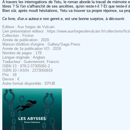
A travers les interrogations de Yetu, le roman aborde la travail de mémoire 
libres ? Si l'on s'affranchit de ses ancêtres, qu'en reste-t-il ? Et que res
Bien sûr, après moult hésitations, Yetu va trouver sa propre réponse, sa pro
Ce livre, d'un.e auteur.e non genré.e, est une bonne surprise, à découvrir.
Editeur : Aux forges de Vulcain
Lien présentation éditeur : https://www.auxforgesdevulcain.fr/collections/fic
Collection : Fiction
Année de publication : 2020
Maison d'édition d'origine : Gallery/Saga Press
Année de 1e publication VO : 2019
Nombre de pages : 178
Langue originale : Anglais
Traducteur : Guévremont, Francis
ISBN 13 : 978-2-37305091-2
ISBN 10 / ASIN : 2373050919
Prix : 18
Devise : €
Autre format disponible : EPUB