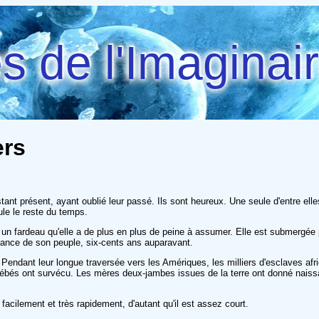
 de l'Imaginai
ers
stant présent, ayant oublié leur passé. Ils sont heureux. Une seule d'entre ell
le le reste du temps.
 un fardeau qu'elle a de plus en plus de peine à assumer. Elle est submergée 
ssance de son peuple, six-cents ans auparavant.
 Pendant leur longue traversée vers les Amériques, les milliers d'esclaves afr
bés ont survécu. Les mères deux-jambes issues de la terre ont donné naiss
 facilement et très rapidement, d'autant qu'il est assez court.