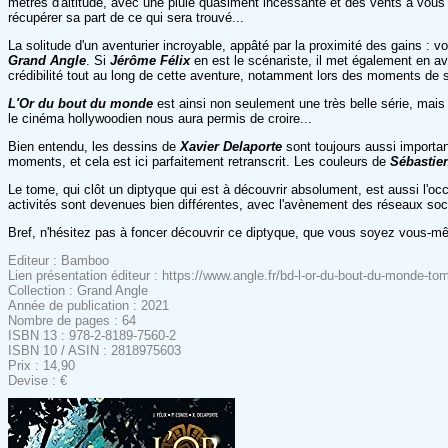
mètres d'altitude, avec une pluie quasiment incessante et des vents à vous gl
récupérer sa part de ce qui sera trouvé...
La solitude d'un aventurier incroyable, appâté par la proximité des gains : 
Grand Angle
. Si
Jérôme Félix
en est le scénariste, il met également en a
crédibilité tout au long de cette aventure, notamment lors des moments de 
L'Or du bout du monde
est ainsi non seulement une très belle série, mais 
le cinéma hollywoodien nous aura permis de croire...
Bien entendu, les dessins de
Xavier Delaporte
sont toujours aussi importa
moments, et cela est ici parfaitement retranscrit. Les couleurs de
Sébastie
Le tome, qui clôt un diptyque qui est à découvrir absolument, est aussi l'oc
activités sont devenues bien différentes, avec l'avènement des réseaux soc
Bref, n'hésitez pas à foncer découvrir ce diptyque, que vous soyez vous-mêm
Editeur : Bamboo
Lien présentation éditeur : https://www.angle.fr/bd-l-or-du-bout-du-monde-
Collection : Grand Angle
Année de publication : 2021
Nombre de pages : 64
ISBN 13 : 978-2-8189-7560-2
ISBN 10 / ASIN : 2818975603
Prix : 14,90
Devise : €