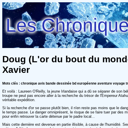
Les Chroniques
Doug (L'or du bout du monde 
Xavier
Mots clés : chronique avis bande dessinée bd européenne aventure voyage t
Et voilà : Laureen O'Reilly, la jeune Irlandaise qui a dû se séparer de son 
troupe ne peut pas encore aller à la recherche du trésor de l'Empereur Atahu
véritable expédition.
Si la recherche d'or se passe plutôt bien, il n'en reste pas moins que le dan
le temps passe. Le danger omniprésent, le risque de se faire tuer par des mili
pour enfin retrouver la carte détenue par le padre local...
Mais cette dernière est devenue en partie illisible, à cause de l'humidité. Se