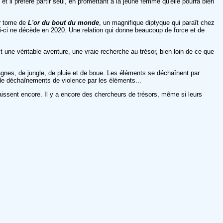
t il préfère partir seul, en promettant à la jeune femme qu'elle pourra bien
er tome de
L'or du bout du monde
, un magnifique diptyque qui paraît chez
elui-ci ne décède en 2020. Une relation qui donne beaucoup de force et de
 une véritable aventure, une vraie recherche au trésor, bien loin de ce que
gnes, de jungle, de pluie et de boue. Les éléments se déchaînent par
de déchaînements de violence par les éléments...
naissent encore. Il y a encore des chercheurs de trésors, même si leurs