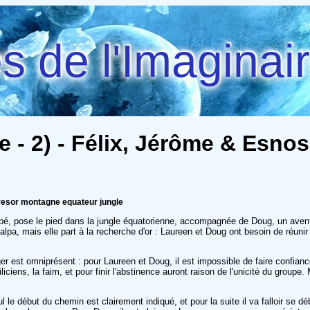
 de l'Imaginai
- 2) - Félix, Jérôme & Esnos,
resor montagne equateur jungle
bébé, pose le pied dans la jungle équatorienne, accompagnée de Doug, un avent
alpa, mais elle part à la recherche d'or : Laureen et Doug ont besoin de réuni
ger est omniprésent : pour Laureen et Doug, il est impossible de faire confian
ciens, la faim, et pour finir l'abstinence auront raison de l'unicité du groupe
ul le début du chemin est clairement indiqué, et pour la suite il va falloir se