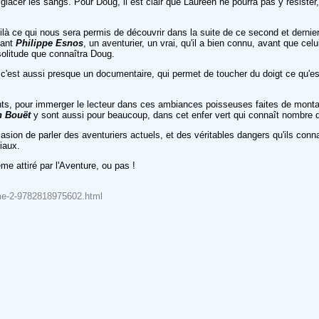
acer les sangs. Pour Doug, il est clair que Laureen ne pourra pas y résister, e
voilà ce qui nous sera permis de découvrir dans la suite de ce second et derni
vant
Philippe Esnos
, un aventurier, un vrai, qu'il a bien connu, avant que c
solitude que connaîtra Doug.
c'est aussi presque un documentaire, qui permet de toucher du doigt ce qu'est
nts, pour immerger le lecteur dans ces ambiances poisseuses faites de monta
n Bouët
y sont aussi pour beaucoup, dans cet enfer vert qui connaît nombre 
casion de parler des aventuriers actuels, et des véritables dangers qu'ils con
iaux.
e attiré par l'Aventure, ou pas !
tome-2-9782818975602.html