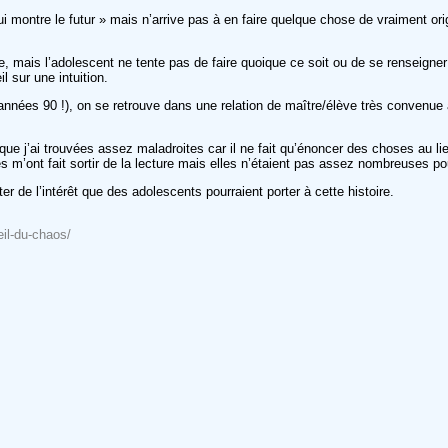
i montre le futur » mais n’arrive pas à en faire quelque chose de vraiment ori
me, mais l’adolescent ne tente pas de faire quoique ce soit ou de se renseigne
 sur une intuition.
années 90 !), on se retrouve dans une relation de maître/élève très convenue
ue j’ai trouvées assez maladroites car il ne fait qu’énoncer des choses au lieu
s m’ont fait sortir de la lecture mais elles n’étaient pas assez nombreuses pou
r de l’intérêt que des adolescents pourraient porter à cette histoire.
eil-du-chaos/