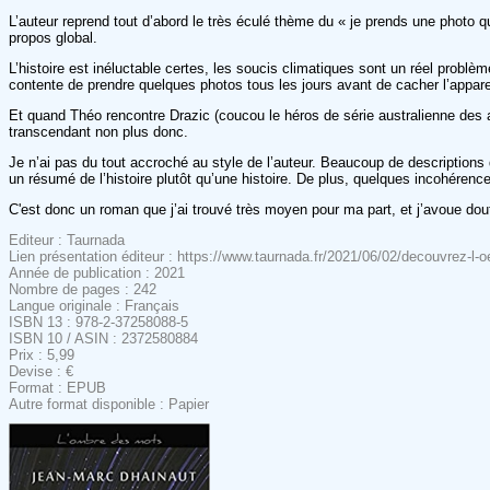
L’auteur reprend tout d’abord le très éculé thème du « je prends une photo qu
propos global.
L’histoire est inéluctable certes, les soucis climatiques sont un réel problè
contente de prendre quelques photos tous les jours avant de cacher l’appareil
Et quand Théo rencontre Drazic (coucou le héros de série australienne des 
transcendant non plus donc.
Je n’ai pas du tout accroché au style de l’auteur. Beaucoup de descriptions q
un résumé de l’histoire plutôt qu’une histoire. De plus, quelques incohérence
C'est donc un roman que j’ai trouvé très moyen pour ma part, et j’avoue doute
Editeur : Taurnada
Lien présentation éditeur : https://www.taurnada.fr/2021/06/02/decouvrez-l-o
Année de publication : 2021
Nombre de pages : 242
Langue originale : Français
ISBN 13 : 978-2-37258088-5
ISBN 10 / ASIN : 2372580884
Prix : 5,99
Devise : €
Format : EPUB
Autre format disponible : Papier