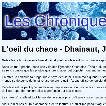
Les Chroniques
L'oeil du chaos - Dhainaut,
Mots clés : chronique avis livre sf climat photo adolescent fin du monde espoi
Dans un futur proche, dans une ville des Pyrénées Orientales, Théo a dix-sep
se rend compte que les photos qu’il prend avec cet objectif montrent les lieux
En effet, la canicule fait rage sur le pays depuis plus d’un mois quand l’h
monde se détourne de lui et refuse de croire qu’il n’a pas utilisé de logicie
L’adolescent ne peut qu’attendre avec impuissance pour voir si les choses 
de l’interroger de manière plus approfondie sur ses photos.
Le chaos s’installe et tout le monde ne songe plus qu’à une chose : survivre
Alors je n’ai pas du tout accroché à cette lecture. Le sujet me parlait vaguem