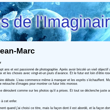
 de l'Imaginai
 Jean-Marc
r
t ans et est passionné de photographie. Après avoir bricolé un vieil objectif 
 et les choses avec vingt-et-un jours d’avance. Et le futur est loin d’être ros
istoire débute. L’eau commence même à manquer et les esprits s’échauffent. M
l de retouche d’images pour montrer ce futur très morose.
se déroulent comme sur les photos qu’il a prises. Et tout se déclenche juste
 à cet enfer.
ent quand j’ai choisi ce titre, mais la façon dont il est abordé, et la façon do