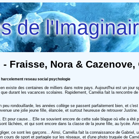
 de l'Imaginai
) - Fraisse, Nora & Cazenove,
 harcelement reseau social psychologie
xiste des centaines de milliers dans notre pays. Aujourd'hui est un jour spéc
s que durant les vacances scolaires. Rapidement, Camélia fait la rencontre de 
n peu rondouillarde, les années collège se passent parfaitement bien, et c'e
venue une jolie jeune fille, élancée, et surtout heureuse de retrouver Justine.
 pour cause... Elle se souvient encore de cette sale blague où elle a été pr
t lâchées, et qui sont encore dans la classe de la jeune fille, au lycée. Ainsi,
gliger, ce sont les garçons... Ainsi, Camélia fait la connaissance de Gabriel, u
en cours de sport et partagée sur les réseaux, et d'une photo truquée de Caméli