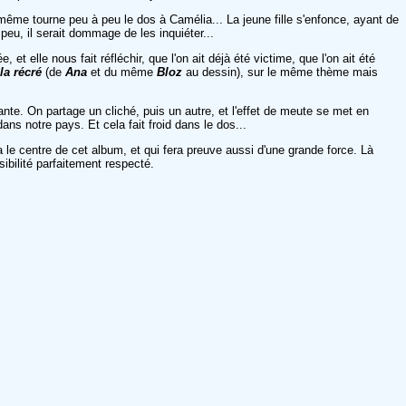
ême tourne peu à peu le dos à Camélia... La jeune fille s'enfonce, ayant de
eu, il serait dommage de les inquiéter...
et elle nous fait réfléchir, que l'on ait déjà été victime, que l'on ait été
la récré
(de
Ana
et du même
Bloz
au dessin), sur le même thème mais
te. On partage un cliché, puis un autre, et l'effet de meute se met en
ans notre pays. Et cela fait froid dans le dos...
 le centre de cet album, et qui fera preuve aussi d'une grande force. Là
ibilité parfaitement respecté.