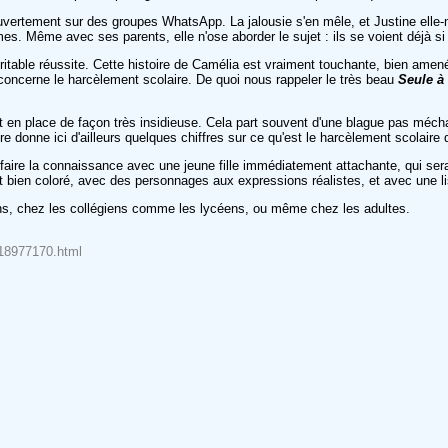
vertement sur des groupes WhatsApp. La jalousie s'en mêle, et Justine elle-m
. Même avec ses parents, elle n'ose aborder le sujet : ils se voient déjà si p
ritable réussite. Cette histoire de Camélia est vraiment touchante, bien amenée, 
concerne le harcèlement scolaire. De quoi nous rappeler le très beau
Seule à 
en place de façon très insidieuse. Cela part souvent d'une blague pas méchan
e donne ici d'ailleurs quelques chiffres sur ce qu'est le harcèlement scolaire d
faire la connaissance avec une jeune fille immédiatement attachante, qui sera
st bien coloré, avec des personnages aux expressions réalistes, et avec une lis
ins, chez les collégiens comme les lycéens, ou même chez les adultes.
818977170.html