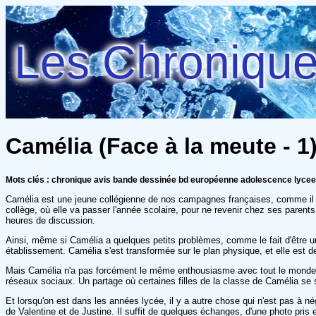
Les Chroniques
Camélia (Face à la meute - 1
Mots clés : chronique avis bande dessinée bd européenne adolescence lycee
Camélia est une jeune collégienne de nos campagnes françaises, comme il en e
collège, où elle va passer l'année scolaire, pour ne revenir chez ses parent
heures de discussion.
Ainsi, même si Camélia a quelques petits problèmes, comme le fait d'être u
établissement. Camélia s'est transformée sur le plan physique, et elle est de
Mais Camélia n'a pas forcément le même enthousiasme avec tout le monde. Et
réseaux sociaux. Un partage où certaines filles de la classe de Camélia se son
Et lorsqu'on est dans les années lycée, il y a autre chose qui n'est pas à né
de Valentine et de Justine. Il suffit de quelques échanges, d'une photo pris 