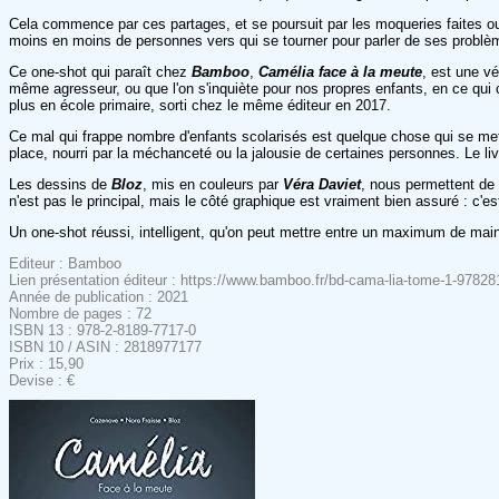
Cela commence par ces partages, et se poursuit par les moqueries faites ou
moins en moins de personnes vers qui se tourner pour parler de ses problèmes
Ce one-shot qui paraît chez
Bamboo
,
Camélia face à la meute
, est une vé
même agresseur, ou que l'on s'inquiète pour nos propres enfants, en ce qui 
plus en école primaire, sorti chez le même éditeur en 2017.
Ce mal qui frappe nombre d'enfants scolarisés est quelque chose qui se met 
place, nourri par la méchanceté ou la jalousie de certaines personnes. Le livr
Les dessins de
Bloz
, mis en couleurs par
Véra Daviet
, nous permettent de 
n'est pas le principal, mais le côté graphique est vraiment bien assuré : c'e
Un one-shot réussi, intelligent, qu'on peut mettre entre un maximum de ma
Editeur : Bamboo
Lien présentation éditeur : https://www.bamboo.fr/bd-cama-lia-tome-1-9782
Année de publication : 2021
Nombre de pages : 72
ISBN 13 : 978-2-8189-7717-0
ISBN 10 / ASIN : 2818977177
Prix : 15,90
Devise : €