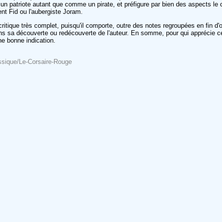
 un patriote autant que comme un pirate, et préfigure par bien des aspects l
t Fid ou l'aubergiste Joram.
ritique très complet, puisqu'il comporte, outre des notes regroupées en fin d'o
dans sa découverte ou redécouverte de l'auteur. En somme, pour qui apprécie ce
ne bonne indication.
lassique/Le-Corsaire-Rouge