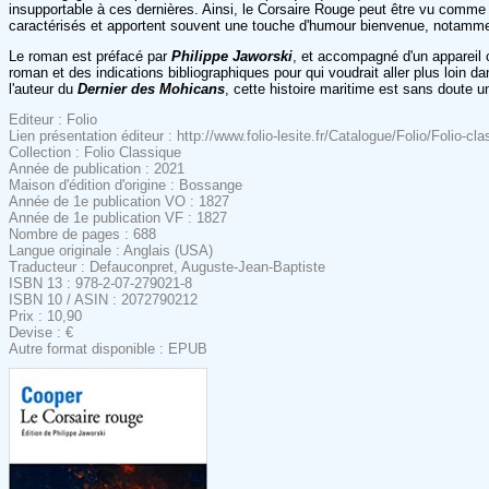
insupportable à ces dernières. Ainsi, le Corsaire Rouge peut être vu comme
caractérisés et apportent souvent une touche d'humour bienvenue, notammen
Le roman est préfacé par
Philippe Jaworski
, et accompagné d'un appareil c
roman et des indications bibliographiques pour qui voudrait aller plus loin 
l'auteur du
Dernier des Mohicans
, cette histoire maritime est sans doute u
Editeur : Folio
Lien présentation éditeur : http://www.folio-lesite.fr/Catalogue/Folio/Folio-c
Collection : Folio Classique
Année de publication : 2021
Maison d'édition d'origine : Bossange
Année de 1e publication VO : 1827
Année de 1e publication VF : 1827
Nombre de pages : 688
Langue originale : Anglais (USA)
Traducteur : Defauconpret, Auguste-Jean-Baptiste
ISBN 13 : 978-2-07-279021-8
ISBN 10 / ASIN : 2072790212
Prix : 10,90
Devise : €
Autre format disponible : EPUB