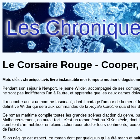
Les Chroniques
Le Corsaire Rouge - Cooper
Mots clés : chronique avis livre inclassable mer tempete mutinerie deguise
Pendant son séjour à Newport, le jeune Wilder, accompagné de ses compagn
ne sont pas indifférents l'un à l'autre, et apprendre que les deux dames do
Il rencontre aussi un homme fascinant, dont il partage l'amour de la mer et
définitive Wilder qui sera aux commandes de la
Royale Caroline
quand les d
Ce roman maritime compile toutes les grandes scènes d'action du genre, pui
Malheureusement, on aurait tort : c'est un roman écrit au XIXe siècle, don
semblent s'immobiliser en pleine action pour étudier leurs sentiments, perso
de l'action.
Si on néglige cet aspect, ce roman écrit par quelqu'un qui a été marin et sa