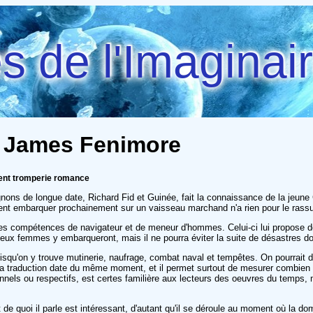
 de l'Imaginai
, James Fenimore
ment tromperie romance
ons de longue date, Richard Fid et Guinée, fait la connaissance de la jeun
ivent embarquer prochainement sur un vaisseau marchand n'a rien pour le rassu
 les compétences de navigateur et de meneur d'hommes. Celui-ci lui propose de 
eux femmes y embarqueront, mais il ne pourra éviter la suite de désastres do
squ'on y trouve mutinerie, naufrage, combat naval et tempêtes. On pourrait 
t la traduction date du même moment, et il permet surtout de mesurer combie
nnels ou respectifs, est certes familière aux lecteurs des oeuvres du temps, 
it de quoi il parle est intéressant, d'autant qu'il se déroule au moment où la