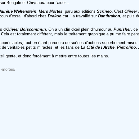
sur Bengale et Chrysaora pour l'aider...
Aurélie Wellenstein
,
Mers Mortes
, paru aux éditions
Scrineo
. C'est
Olivie
 coup d'essai, d'abord chez
Drakoo
car il a travaillé sur
Danthrakon
, et puis 
s d'
Olivier Boiscommun
. On a un clin d'œil plein d'humour au
Punisher
, ce
. Cela est totalement différent, mais le traitement graphique a pu me faire pe
ès appréciables, tout en étant parcouru de scènes d'actions superbement mise
t de véritables petits miracles, et les fans de
La Cité de l'Arche
,
Pietrolino
,
telligente, et donc forcément à mettre entre toutes les mains.
s-mortes/