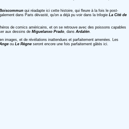
r Boiscommun
qui réadapte ici cette histoire, qui fleure à la fois le post-
également dans Paris dévasté, qu'on a déjà pu voir dans la trilogie
La Cité de
 héros de comics américains, et on se retrouve avec des poissons capables
nser aux dessins de
Miguelanxo Prado
, dans
Ardalén
.
s en images, et de révélations inattendues et parfaitement amenées. Les
Ange
ou
Le Règne
seront encore une fois parfaitement gâtés ici.