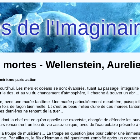
 de l'Imaginai
 mortes - Wellenstein, Aurel
nirisme paris action
ujourd'hui. Les mers et océans se sont évaporés, tuant au passage l'intégrali
le dos, et au vu du changement d'atmosphère, il cherche à trouver un abri...
are, avec une marée fantôme. Une marée particulièrement meurtrière, puisqu'e
e fois de façon bien réelle. Et c'est au beau milieu d'une de ces marées fant
dernières ne tentent de la tuer...
ont la chef est ce qu'on appelle une exorciste, chargée de défendre les survi
eurs rencontrent un lieu de vie assez unique, avec de l'eau potable présente 
a troupe de musiciens... La troupe en question joue pour calmer une immense
. Par ailleurs, le fils d'Herman a été quasiment zombifié après un contact av