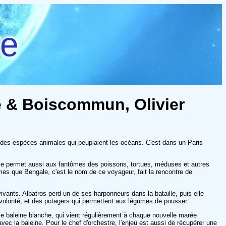
re
ie & Boiscommun, Olivier
té des espèces animales qui peuplaient les océans. C'est dans un Paris
lle permet aussi aux fantômes des poissons, tortues, méduses et autres
ômes que Bengale, c'est le nom de ce voyageur, fait la rencontre de
vants. Albatros perd un de ses harponneurs dans la bataille, puis elle
à volonté, et des potagers qui permettent aux légumes de pousser.
 baleine blanche, qui vient régulièrement à chaque nouvelle marée
ec la baleine. Pour le chef d'orchestre, l'enjeu est aussi de récupérer une