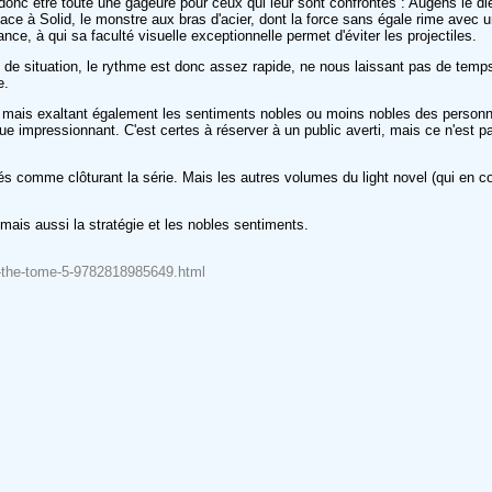
 donc être toute une gageure pour ceux qui leur sont confrontés : Augens le d
face à Solid, le monstre aux bras d'acier, dont la force sans égale rime avec 
nce, à qui sa faculté visuelle exceptionnelle permet d'éviter les projectiles.
 de situation, le rythme est donc assez rapide, ne nous laissant pas de tem
xe.
s mais exaltant également les sentiments nobles ou moins nobles des personna
e impressionnant. C'est certes à réserver à un public averti, mais ce n'est pa
comme clôturant la série. Mais les autres volumes du light novel (qui en comp
mais aussi la stratégie et les nobles sentiments.
cle-the-tome-5-9782818985649.html