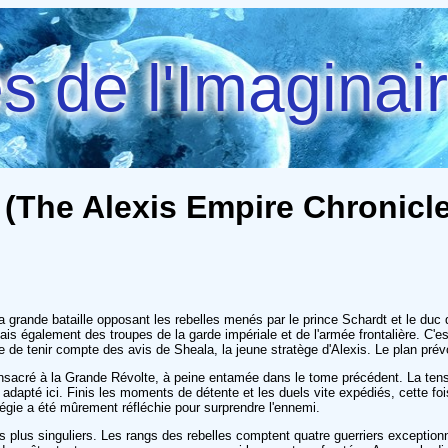
 de l'Imaginai
 (The Alexis Empire Chronicle
a grande bataille opposant les rebelles menés par le prince Schardt et le duc 
galement des troupes de la garde impériale et de l'armée frontalière. C'est 
e de tenir compte des avis de Sheala, la jeune stratège d'Alexis. Le plan prév
sacré à la Grande Révolte, à peine entamée dans le tome précédent. La tens
adapté ici. Finis les moments de détente et les duels vite expédiés, cette fo
égie a été mûrement réfléchie pour surprendre l'ennemi.
plus singuliers. Les rangs des rebelles comptent quatre guerriers exceptionne