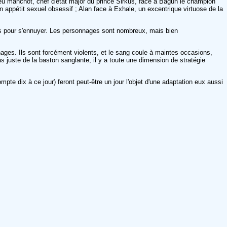
ieu manchot, chef d'état major du prince Sirkus, face à Bagun le champion
un appétit sexuel obsessif ; Alan face à Exhale, un excentrique virtuose de la
ps pour s'ennuyer. Les personnages sont nombreux, mais bien
ges. Ils sont forcément violents, et le sang coule à maintes occasions,
s juste de la baston sanglante, il y a toute une dimension de stratégie
te dix à ce jour) feront peut-être un jour l'objet d'une adaptation eux aussi