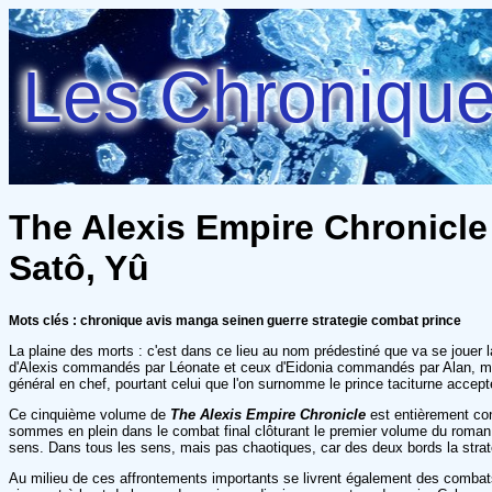
Les Chroniques
The Alexis Empire Chronicle
Satô, Yû
Mots clés : chronique avis manga seinen guerre strategie combat prince
La plaine des morts : c'est dans ce lieu au nom prédestiné que va se jouer l
d'Alexis commandés par Léonate et ceux d'Eidonia commandés par Alan, mais é
général en chef, pourtant celui que l'on surnomme le prince taciturne accept
Ce cinquième volume de
The Alexis Empire Chronicle
est entièrement con
sommes en plein dans le combat final clôturant le premier volume du roman 
sens. Dans tous les sens, mais pas chaotiques, car des deux bords la strat
Au milieu de ces affrontements importants se livrent également des combats 