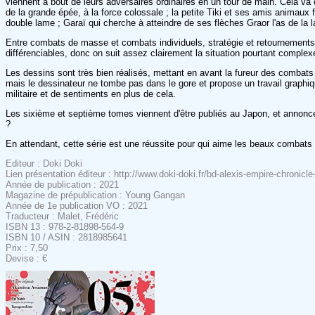
viennent à bout de leurs adversaires ordinaires en un tour de main. Cela va
de la grande épée, à la force colossale ; la petite Tiki et ses amis animaux 
double lame ; Garaï qui cherche à atteindre de ses flèches Graor l'as de la la
Entre combats de masse et combats individuels, stratégie et retournements
différenciables, donc on suit assez clairement la situation pourtant comple
Les dessins sont très bien réalisés, mettant en avant la fureur des combat
mais le dessinateur ne tombe pas dans le gore et propose un travail graphiqu
militaire et de sentiments en plus de cela.
Les sixième et septième tomes viennent d'être publiés au Japon, et annoncés 
?
En attendant, cette série est une réussite pour qui aime les beaux combats 
Editeur : Doki Doki
Lien présentation éditeur : http://www.doki-doki.fr/bd-alexis-empire-chroni
Année de publication : 2021
Magazine de prépublication : Young Gangan
Année de 1e publication VO : 2021
Traducteur : Malet, Frédéric
ISBN 13 : 978-2-81898-564-9
ISBN 10 / ASIN : 2818985641
Prix : 7,50
Devise : €