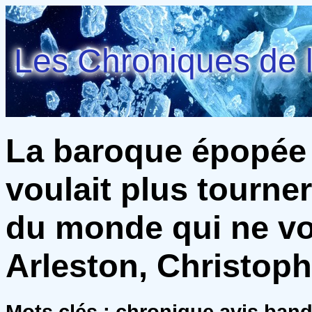
Les Chroniques de l
La baroque épopée
voulait plus tourne
du monde qui ne voul
Arleston, Christop
Mots clés : chronique avis ban