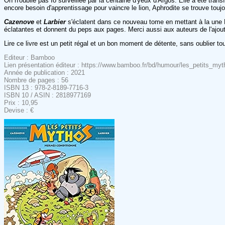
On n'oublie pas Io surveillée par la centaine d'yeux d'Argos. Elle a été tra
encore besoin d'apprentissage pour vaincre le lion, Aphrodite se trouve toujou
Cazenove
et
Larbier
s'éclatent dans ce nouveau tome en mettant à la une 
éclatantes et donnent du peps aux pages. Merci aussi aux auteurs de l'ajout d
Lire ce livre est un petit régal et un bon moment de détente, sans oublier 
Editeur : Bamboo
Lien présentation éditeur : https://www.bamboo.fr/bd/humour/les_petits_
Année de publication : 2021
Nombre de pages : 56
ISBN 13 : 978-2-8189-7716-3
ISBN 10 / ASIN : 2818977169
Prix : 10,95
Devise : €