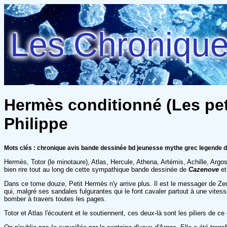
Les Chroniques
Hermès conditionné (Les peti
Philippe
Mots clés : chronique avis bande dessinée bd jeunesse mythe grec legende
Hermès, Totor (le minotaure), Atlas, Hercule, Athena, Artémis, Achille, Argo
bien rire tout au long de cette sympathique bande dessinée de
Cazenove
e
Dans ce tome douze, Petit Hermès n'y arrive plus. Il est le messager de Ze
qui, malgré ses sandales fulgurantes qui le font cavaler partout à une vites
bomber à travers toutes les pages.
Totor et Atlas l'écoutent et le soutiennent, ces deux-là sont les piliers d