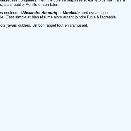
 nombreuses conquêtes. Petit Hercule se surpasse et est le plus fort mais a
c, sans oublier Achille et son talon.
s couleurs d'
Alexandre Amouriq
et
Mirabelle
sont dynamiques,
 C'est simple et bien résumé alors autant joindre l'utile à l'agréable.
ois j'avais oubliés. Un bon rappel tout en s'amusant.