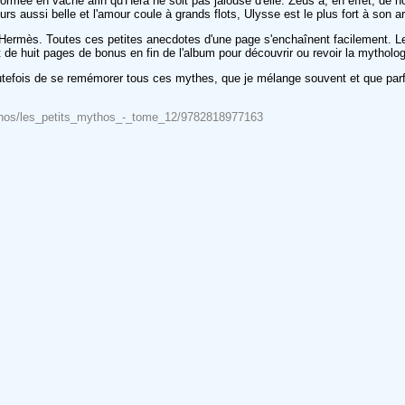
nsformée en vache afin qu'Hera ne soit pas jalouse d'elle. Zeus a, en effet, de
rs aussi belle et l'amour coule à grands flots, Ulysse est le plus fort à son ar
Hermès. Toutes ces petites anecdotes d'une page s'enchaînent facilement. Le
e huit pages de bonus en fin de l'album pour découvrir ou revoir la mythologie.
toutefois de se remémorer tous ces mythes, que je mélange souvent et que parf
mythos/les_petits_mythos_-_tome_12/9782818977163