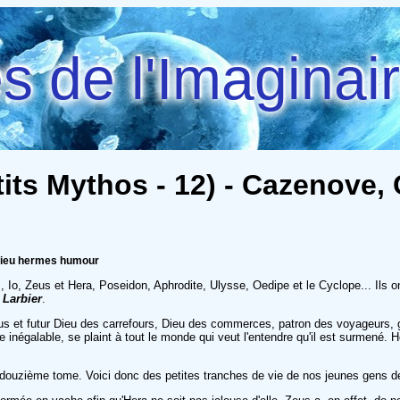
 de l'Imaginai
ts Mythos - 12) - Cazenove, 
 dieu hermes humour
s, Io, Zeus et Hera, Poseidon, Aphrodite, Ulysse, Oedipe et le Cyclope... Ils 
t
Larbier
.
us et futur Dieu des carrefours, Dieu des commerces, patron des voyageurs, g
se inégalable, se plaint à tout le monde qui veut l'entendre qu'il est surmené.
e ce douzième tome. Voici donc des petites tranches de vie de nos jeunes gens