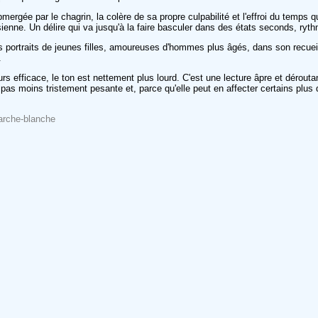
ubmergée par le chagrin, la colère de sa propre culpabilité et l'effroi du temp
 la sienne. Un délire qui va jusqu'à la faire basculer dans des états seconds, r
ts portraits de jeunes filles, amoureuses d'hommes plus âgés, dans son recuei
e.
ours efficace, le ton est nettement plus lourd. C'est une lecture âpre et déro
t pas moins tristement pesante et, parce qu'elle peut en affecter certains plu
Marche-blanche