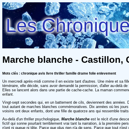
Les Chroniques
Marche blanche - Castillon, 
Mots clés : chronique avis livre thriller famille drame folie enlevement
Un mercredi après-midi comme il en existe tant d'autres. Une mère et sa fille
téméraire, elle décide, sans avoir demandé la permission, d'aller au-delà de l
Elles se lancent alors dans une partie de cache-cache. La maman commence à
enfant.
Vingt-sept secondes qui, en un battement de cils, deviennent des années. Dix
tout autant de marches blanches commémoratives. Dix années où les jours 
voisins ont deux enfants, dont une fille de quatorze ans qui ressemble traits p
Au-delà d'un thriller psychologique,
Marche blanche
est le récit d'une desc
fictif qui sonne pourtant terriblement vrai tant la narration, à la première
n'ont ni queue ni tête. Parce que plus rien n'a de sens. Parce que tout n'est