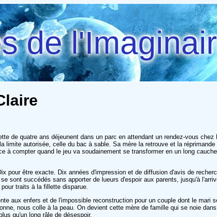
 de l'Imaginai
Claire
tte de quatre ans déjeunent dans un parc en attendant un rendez-vous chez le d
a limite autorisée, celle du bac à sable. Sa mère la retrouve et la réprimande 
 compter quand le jeu va soudainement se transformer en un long cauchemar, 
 pour être exacte. Dix années d'impression et de diffusion d'avis de recherche,
se sont succédés sans apporter de lueurs d'espoir aux parents, jusqu'à l'ar
our traits à la fillette disparue.
ente aux enfers et de l'impossible reconstruction pour un couple dont le mari
 personne, nous colle à la peau. On devient cette mère de famille qui se noie d
 plus qu'un long râle de désespoir.