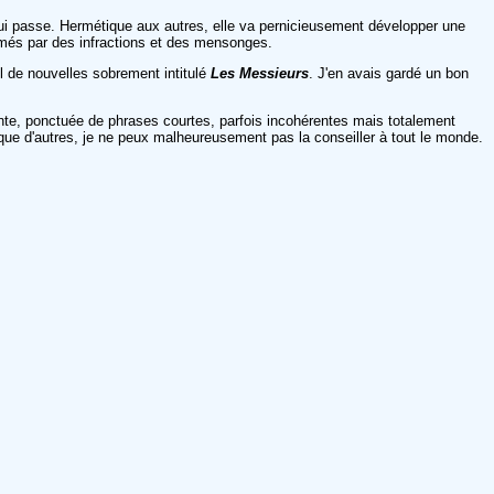
s qui passe. Hermétique aux autres, elle va pernicieusement développer une
ythmés par des infractions et des mensonges.
l de nouvelles sobrement intitulé
Les Messieurs
. J'en avais gardé un bon
utante, ponctuée de phrases courtes, parfois incohérentes mais totalement
s que d'autres, je ne peux malheureusement pas la conseiller à tout le monde.