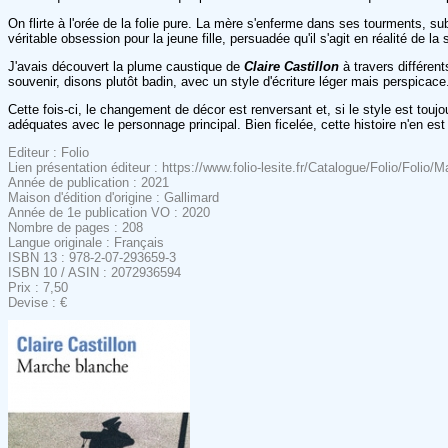
On flirte à l'orée de la folie pure. La mère s'enferme dans ses tourments, s
véritable obsession pour la jeune fille, persuadée qu'il s'agit en réalité de
J'avais découvert la plume caustique de
Claire Castillon
à travers différen
souvenir, disons plutôt badin, avec un style d'écriture léger mais perspicac
Cette fois-ci, le changement de décor est renversant et, si le style est touj
adéquates avec le personnage principal. Bien ficelée, cette histoire n'en es
Editeur : Folio
Lien présentation éditeur : https://www.folio-lesite.fr/Catalogue/Folio/Folio/
Année de publication : 2021
Maison d'édition d'origine : Gallimard
Année de 1e publication VO : 2020
Nombre de pages : 208
Langue originale : Français
ISBN 13 : 978-2-07-293659-3
ISBN 10 / ASIN : 2072936594
Prix : 7,50
Devise : €